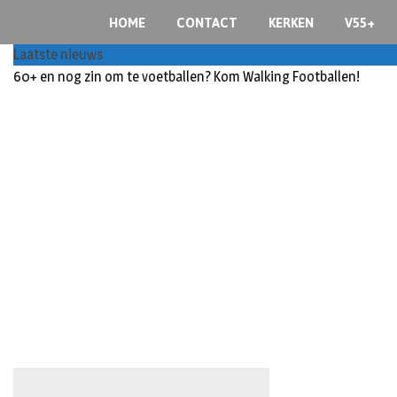
S
HOME
CONTACT
KERKEN
V55+
k
i
Laatste nieuws
p
60+ en nog zin om te voetballen? Kom Walking Footballen!
t
o
c
o
n
t
e
n
t