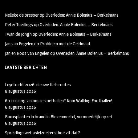
b
ag
tt
oo
ra
er
Nelleke de bresser
op
Overleden: Annie Bolenius – Berkelmans
k
m
Peter Tuerlings
op
Overleden: Annie Bolenius – Berkelmans
Twan de Jongh
op
Overleden: Annie Bolenius – Berkelmans
Jan van Engelen
op
Probleem met de Geldmaat
Jan en Roos van Engelen
op
Overleden: Annie Bolenius – Berkelmans
LAATSTE BERICHTEN
Leyetocht 2026: nieuwe fietsroutes
8 augustus 2026
60+ en nog zin om te voetballen? Kom Walking Footballen!
6 augustus 2026
Buxusplanten in brand in Biezenmortel, vermoedelijk opzet
6 augustus 2026
Spreidingswet asielzoekers: hoe zit dat?