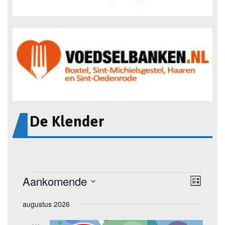
De Klender