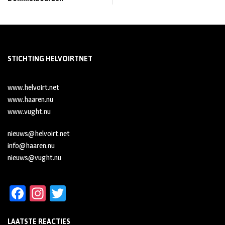
STICHTING HELVOIRTNET
www.helvoirt.net
www.haaren.nu
www.vught.nu
nieuws@helvoirt.net
info@haaren.nu
nieuws@vught.nu
Fa
In
T
ce
st
wi
LAATSTE REACTIES