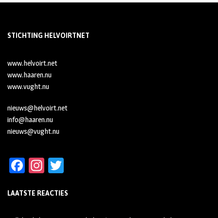
STICHTING HELVOIRTNET
www.helvoirt.net
www.haaren.nu
www.vught.nu
nieuws@helvoirt.net
info@haaren.nu
nieuws@vught.nu
Fa
In
T
ce
st
wi
LAATSTE REACTIES
b
ag
tt
oo
ra
er