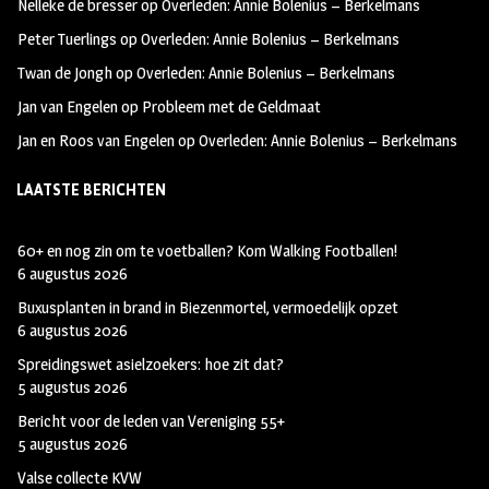
Nelleke de bresser
op
Overleden: Annie Bolenius – Berkelmans
k
m
Peter Tuerlings
op
Overleden: Annie Bolenius – Berkelmans
Twan de Jongh
op
Overleden: Annie Bolenius – Berkelmans
Jan van Engelen
op
Probleem met de Geldmaat
Jan en Roos van Engelen
op
Overleden: Annie Bolenius – Berkelmans
LAATSTE BERICHTEN
60+ en nog zin om te voetballen? Kom Walking Footballen!
6 augustus 2026
Buxusplanten in brand in Biezenmortel, vermoedelijk opzet
6 augustus 2026
Spreidingswet asielzoekers: hoe zit dat?
5 augustus 2026
Bericht voor de leden van Vereniging 55+
5 augustus 2026
Valse collecte KVW