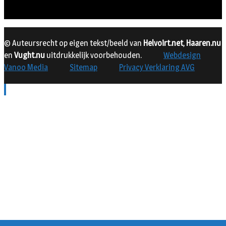
© Auteursrecht op eigen tekst/beeld van
Helvoirt.net
,
Haaren.nu
en
Vught.nu
uitdrukkelijk voorbehouden.
Webdesign
Vanoo Media
Sitemap
Privacy Verklaring AVG