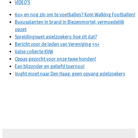
VIDEO’S
60+ en nog zin om te voetballen? Kom Walking Footballen!
Buxusplanten in brand in Biezenmortel, vermoedelijk
opzet
Spreidingswet asielzoekers: hoe zit dat?
Bericht voor de leden van Vereniging 55+
Valse collecte KVW
Oppas gezocht voor onze twee honden!
Een bijzonder en geliefd toernooi
Vught moet naar Den Haag: geen opvang asielzoekers