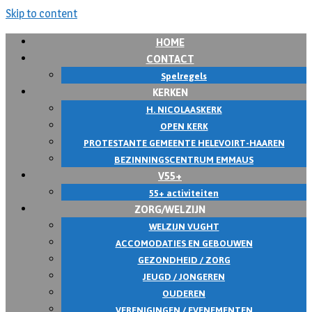
Skip to content
HOME
CONTACT
Spelregels
KERKEN
H. NICOLAASKERK
OPEN KERK
PROTESTANTE GEMEENTE HELEVOIRT-HAAREN
BEZINNINGSCENTRUM EMMAUS
V55+
55+ activiteiten
ZORG/WELZIJN
WELZIJN VUGHT
ACCOMODATIES EN GEBOUWEN
GEZONDHEID / ZORG
JEUGD / JONGEREN
OUDEREN
VERENIGINGEN / EVENEMENTEN