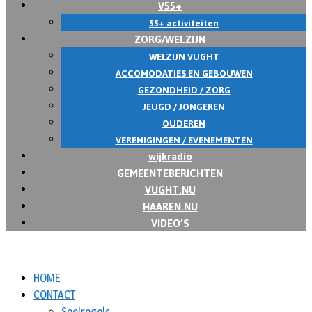
V55+
55+ activiteiten
ZORG/WELZIJN
WELZIJN VUGHT
ACCOMODATIES EN GEBOUWEN
GEZONDHEID / ZORG
JEUGD / JONGEREN
OUDEREN
VERENIGINGEN / EVENEMENTEN
wijkradio
GEMEENTEBERICHTEN
VUGHT.NU
HAAREN.NU
VIDEO’S
HOME
CONTACT
Spelregels