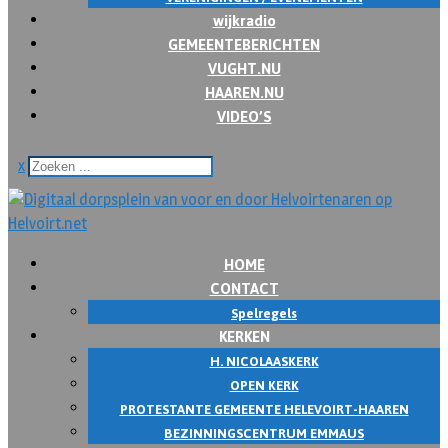
wijkradio
GEMEENTEBERICHTEN
VUGHT.NU
HAAREN.NU
VIDEO’S
x
HOME
CONTACT
Spelregels
KERKEN
H. NICOLAASKERK
OPEN KERK
PROTESTANTE GEMEENTE HELEVOIRT-HAAREN
BEZINNINGSCENTRUM EMMAUS