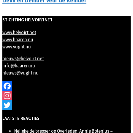
Deun en Deinder veur de Keinder
STICHTING HELVOIRTNET
www.helvoirt.net
www.haaren.nu
www.vught.nu
nieuws@helvoirt.net
info@haaren.nu
nieuws@vught.nu
Facebook
Instagram
Twitter
LAATSTE REACTIES
Nelleke de bresser
op
Overleden: Annie Bolenius –