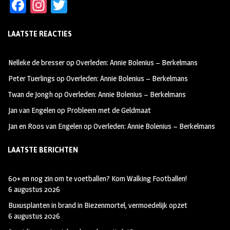
Fa
In
T
ce
st
wi
LAATSTE REACTIES
b
ag
tt
oo
ra
er
Nelleke de bresser
op
Overleden: Annie Bolenius – Berkelmans
k
m
Peter Tuerlings
op
Overleden: Annie Bolenius – Berkelmans
Twan de Jongh
op
Overleden: Annie Bolenius – Berkelmans
Jan van Engelen
op
Probleem met de Geldmaat
Jan en Roos van Engelen
op
Overleden: Annie Bolenius – Berkelmans
LAATSTE BERICHTEN
60+ en nog zin om te voetballen? Kom Walking Footballen!
6 augustus 2026
Buxusplanten in brand in Biezenmortel, vermoedelijk opzet
6 augustus 2026