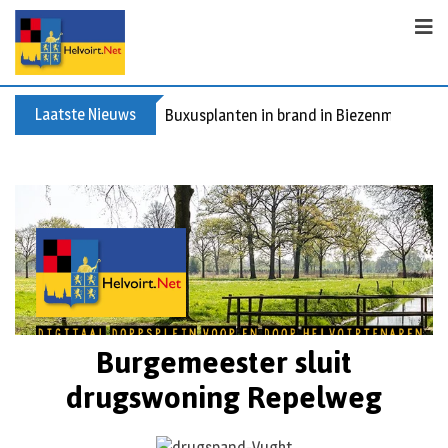
Laatste Nieuws
Spreidingswet asielzoekers: hoe zit dat?
Burgemeester sluit
drugswoning Repelweg