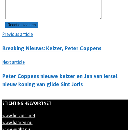
Previous article
Breaking Nieuws: Keizer, Peter Coppens
Next article
Peter Coppens nieuwe keizer en Jan van Iersel
nieuw koning van gilde Sint Joris
STICHTING HELVOIRTNET
www.helvoirt.net
www.haaren.nu
www.vught.nu