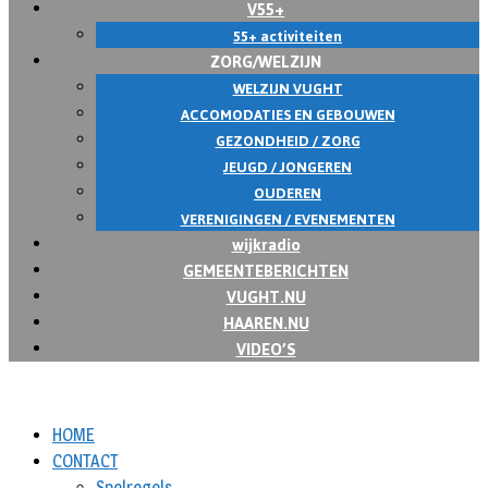
V55+
55+ activiteiten
ZORG/WELZIJN
WELZIJN VUGHT
ACCOMODATIES EN GEBOUWEN
GEZONDHEID / ZORG
JEUGD / JONGEREN
OUDEREN
VERENIGINGEN / EVENEMENTEN
wijkradio
GEMEENTEBERICHTEN
VUGHT.NU
HAAREN.NU
VIDEO’S
HOME
CONTACT
Spelregels