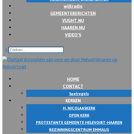
wijkradio
GEMEENTEBERICHTEN
VUGHT.NU
HAAREN.NU
VIDEO’S
x
HOME
CONTACT
Spelregels
KERKEN
H. NICOLAASKERK
OPEN KERK
PROTESTANTE GEMEENTE HELEVOIRT-HAAREN
BEZINNINGSCENTRUM EMMAUS