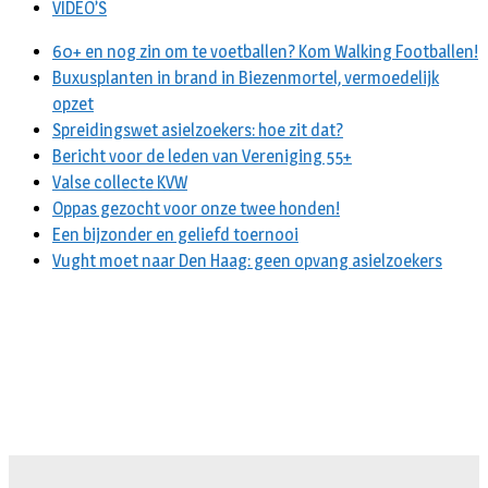
VIDEO’S
60+ en nog zin om te voetballen? Kom Walking Footballen!
Buxusplanten in brand in Biezenmortel, vermoedelijk
opzet
Spreidingswet asielzoekers: hoe zit dat?
Bericht voor de leden van Vereniging 55+
Valse collecte KVW
Oppas gezocht voor onze twee honden!
Een bijzonder en geliefd toernooi
Vught moet naar Den Haag: geen opvang asielzoekers