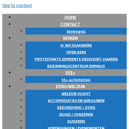
Skip to content
HOME
CONTACT
Spelregels
KERKEN
H. NICOLAASKERK
OPEN KERK
PROTESTANTE GEMEENTE HELEVOIRT-HAAREN
BEZINNINGSCENTRUM EMMAUS
V55+
55+ activiteiten
ZORG/WELZIJN
WELZIJN VUGHT
ACCOMODATIES EN GEBOUWEN
GEZONDHEID / ZORG
JEUGD / JONGEREN
OUDEREN
VERENIGINGEN / EVENEMENTEN