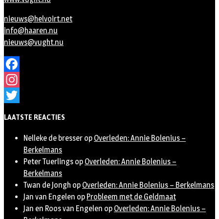
nieuws@helvoirt.net
info@haaren.nu
nieuws@vught.nu
Facebook
Instagram
Twitter
LAATSTE REACTIES
Nelleke de bresser
op
Overleden: Annie Bolenius –
Berkelmans
Peter Tuerlings
op
Overleden: Annie Bolenius –
Berkelmans
Twan de Jongh
op
Overleden: Annie Bolenius – Berkelmans
Jan van Engelen
op
Probleem met de Geldmaat
Jan en Roos van Engelen
op
Overleden: Annie Bolenius –