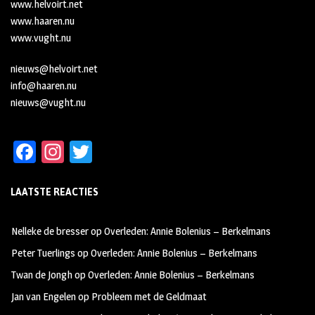
www.helvoirt.net
www.haaren.nu
www.vught.nu
nieuws@helvoirt.net
info@haaren.nu
nieuws@vught.nu
Fa
In
T
ce
st
wi
LAATSTE REACTIES
b
ag
tt
oo
ra
er
Nelleke de bresser
op
Overleden: Annie Bolenius – Berkelmans
k
m
Peter Tuerlings
op
Overleden: Annie Bolenius – Berkelmans
Twan de Jongh
op
Overleden: Annie Bolenius – Berkelmans
Jan van Engelen
op
Probleem met de Geldmaat