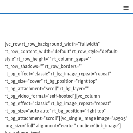
Skip
to
content
[vc_row rt_row_background_width=”fullwidth”
rt_row_content_width=”default” rt_row_style=”default-
style” rt_row_height=”” rt_column_gaps=””
rt_row_shadows=”” rt_row_borders=””
rt_bg_effect=”classic” rt_bg_image_repeat=”repeat”
rt_bg_size=”cover” rt_bg_position=”right top”
rt_bg_attachment=”scroll” rt_bg_layer=””
rt_bg_video_format=”self-hosted”][vc_column
rt_bg_effect=”classic” rt_bg_image_repeat=”repeat”
rt_bg_size=”auto auto” rt_bg_position=”right top”
rt_bg_attachment=”scroll”][vc_single_image image=”42505″
img_size=”full” alignment=”center” onclick=”link_image”]