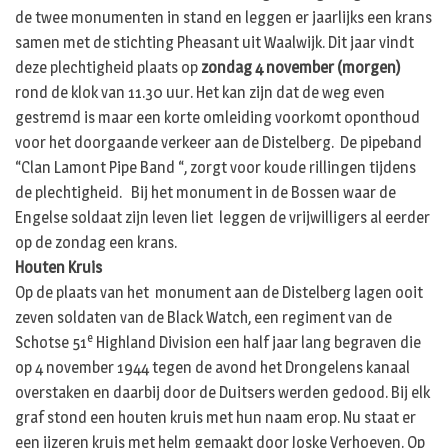
de twee monumenten in stand en leggen er jaarlijks een krans
samen met de stichting Pheasant uit Waalwijk. Dit jaar vindt
deze plechtigheid plaats op
zondag 4 november (morgen)
rond de klok van 11.30 uur. Het kan zijn dat de weg even
gestremd is maar een korte omleiding voorkomt oponthoud
voor het doorgaande verkeer aan de Distelberg. De pipeband
“Clan Lamont Pipe Band “, zorgt voor koude rillingen tijdens
de plechtigheid. Bij het monument in de Bossen waar de
Engelse soldaat zijn leven liet leggen de vrijwilligers al eerder
op de zondag een krans.
Houten Kruis
Op de plaats van het monument aan de Distelberg lagen ooit
zeven soldaten van de Black Watch, een regiment van de
e
Schotse 51
Highland Division een half jaar lang begraven die
op 4 november 1944 tegen de avond het Drongelens kanaal
overstaken en daarbij door de Duitsers werden gedood. Bij elk
graf stond een houten kruis met hun naam erop. Nu staat er
een ijzeren kruis met helm gemaakt door Joske Verhoeven. Op