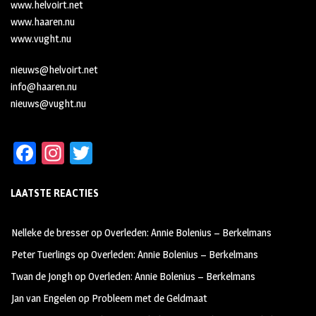
www.helvoirt.net
www.haaren.nu
www.vught.nu
nieuws@helvoirt.net
info@haaren.nu
nieuws@vught.nu
Fa
In
T
ce
st
wi
LAATSTE REACTIES
b
ag
tt
oo
ra
er
Nelleke de bresser
op
Overleden: Annie Bolenius – Berkelmans
k
m
Peter Tuerlings
op
Overleden: Annie Bolenius – Berkelmans
Twan de Jongh
op
Overleden: Annie Bolenius – Berkelmans
Jan van Engelen
op
Probleem met de Geldmaat