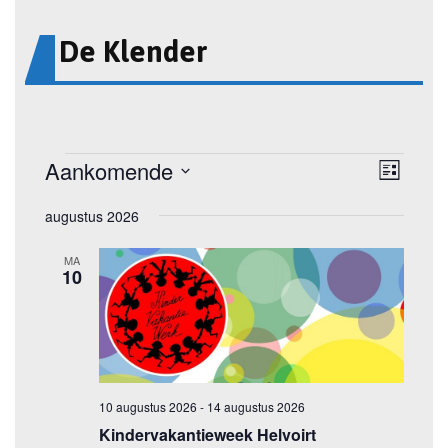
De Klender