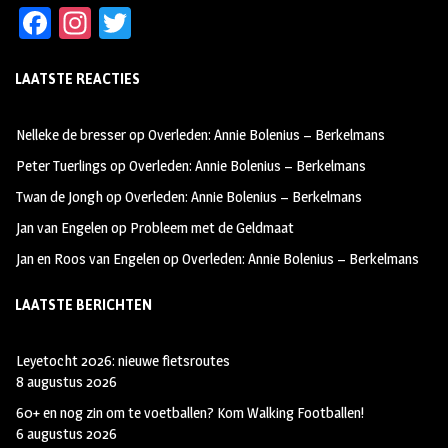
Fa
In
T
ce
st
wi
LAATSTE REACTIES
b
ag
tt
oo
ra
er
Nelleke de bresser
op
Overleden: Annie Bolenius – Berkelmans
k
m
Peter Tuerlings
op
Overleden: Annie Bolenius – Berkelmans
Twan de Jongh
op
Overleden: Annie Bolenius – Berkelmans
Jan van Engelen
op
Probleem met de Geldmaat
Jan en Roos van Engelen
op
Overleden: Annie Bolenius – Berkelmans
LAATSTE BERICHTEN
Leyetocht 2026: nieuwe fietsroutes
8 augustus 2026
60+ en nog zin om te voetballen? Kom Walking Footballen!
6 augustus 2026