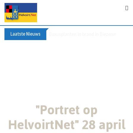
Laatste Nieuws
Buxusplanten in brand in Biezenmortel, v
"Portret op
HelvoirtNet" 28 april