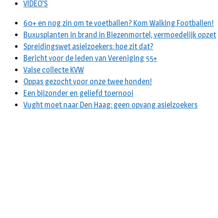
VIDEO’S
60+ en nog zin om te voetballen? Kom Walking Footballen!
Buxusplanten in brand in Biezenmortel, vermoedelijk opzet
Spreidingswet asielzoekers: hoe zit dat?
Bericht voor de leden van Vereniging 55+
Valse collecte KVW
Oppas gezocht voor onze twee honden!
Een bijzonder en geliefd toernooi
Vught moet naar Den Haag: geen opvang asielzoekers