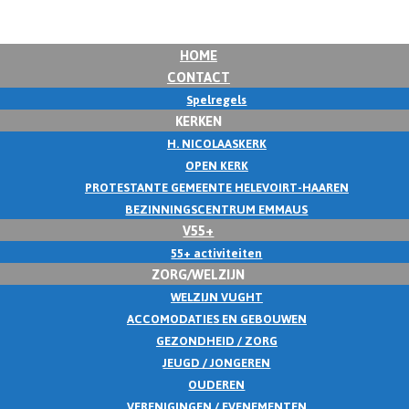
HOME
CONTACT
Spelregels
KERKEN
H. NICOLAASKERK
OPEN KERK
PROTESTANTE GEMEENTE HELEVOIRT-HAAREN
BEZINNINGSCENTRUM EMMAUS
V55+
55+ activiteiten
ZORG/WELZIJN
WELZIJN VUGHT
ACCOMODATIES EN GEBOUWEN
GEZONDHEID / ZORG
JEUGD / JONGEREN
OUDEREN
VERENIGINGEN / EVENEMENTEN