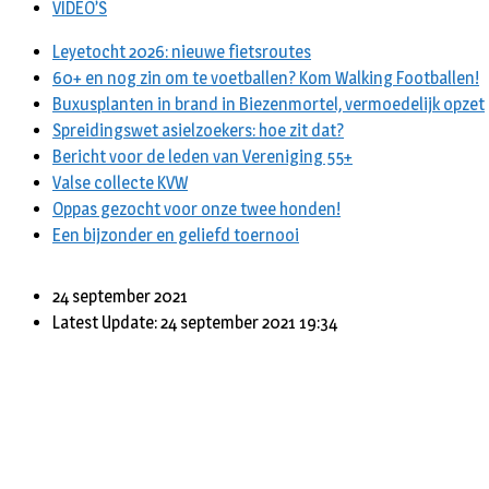
VIDEO’S
Leyetocht 2026: nieuwe fietsroutes
60+ en nog zin om te voetballen? Kom Walking Footballen!
Buxusplanten in brand in Biezenmortel, vermoedelijk opzet
Spreidingswet asielzoekers: hoe zit dat?
Bericht voor de leden van Vereniging 55+
Valse collecte KVW
Oppas gezocht voor onze twee honden!
Een bijzonder en geliefd toernooi
24 september 2021
Latest Update: 24 september 2021 19:34