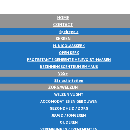
HOME
CONTACT
Spelregels
KERKEN
H. NICOLAASKERK
OPEN KERK
PROTESTANTE GEMEENTE HELEVOIRT-HAAREN
BEZINNINGSCENTRUM EMMAUS
V55+
55+ activiteiten
ZORG/WELZIJN
WELZIJN VUGHT
ACCOMODATIES EN GEBOUWEN
GEZONDHEID / ZORG
JEUGD / JONGEREN
OUDEREN
VERENIGINGEN / EVENEMENTEN