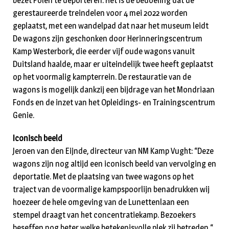
bezet Polen te deporteren. Het is de bedoeling dat de
gerestaureerde treindelen voor 4 mei 2022 worden
geplaatst, met een wandelpad dat naar het museum leidt
De wagons zijn geschonken door Herinneringscentrum
Kamp Westerbork, die eerder vijf oude wagons vanuit
Duitsland haalde, maar er uiteindelijk twee heeft geplaatst
op het voormalig kampterrein. De restauratie van de
wagons is mogelijk dankzij een bijdrage van het Mondriaan
Fonds en de inzet van het Opleidings- en Trainingscentrum
Genie.
Iconisch beeld
Jeroen van den Eijnde, directeur van NM Kamp Vught: “Deze
wagons zijn nog altijd een iconisch beeld van vervolging en
deportatie. Met de plaatsing van twee wagons op het
traject van de voormalige kampspoorlijn benadrukken wij
hoezeer de hele omgeving van de Lunettenlaan een
stempel draagt van het concentratiekamp. Bezoekers
beseffen nog beter welke betekenisvolle plek zij betreden.“