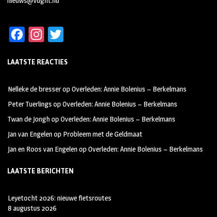
nieuws@vught.nu
Fa
In
T
ce
st
wi
LAATSTE REACTIES
b
ag
tt
oo
ra
er
Nelleke de bresser
op
Overleden: Annie Bolenius – Berkelmans
k
m
Peter Tuerlings
op
Overleden: Annie Bolenius – Berkelmans
Twan de Jongh
op
Overleden: Annie Bolenius – Berkelmans
Jan van Engelen
op
Probleem met de Geldmaat
Jan en Roos van Engelen
op
Overleden: Annie Bolenius – Berkelmans
LAATSTE BERICHTEN
Leyetocht 2026: nieuwe fietsroutes
8 augustus 2026