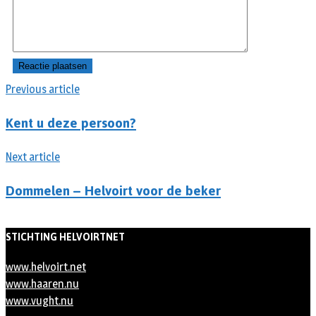
Previous article
Kent u deze persoon?
Next article
Dommelen – Helvoirt voor de beker
STICHTING HELVOIRTNET
www.helvoirt.net
www.haaren.nu
www.vught.nu