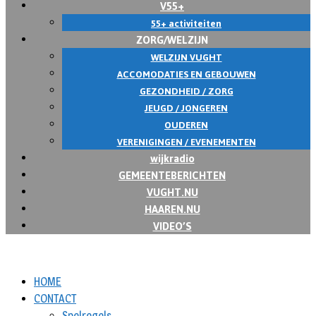
V55+
55+ activiteiten
ZORG/WELZIJN
WELZIJN VUGHT
ACCOMODATIES EN GEBOUWEN
GEZONDHEID / ZORG
JEUGD / JONGEREN
OUDEREN
VERENIGINGEN / EVENEMENTEN
wijkradio
GEMEENTEBERICHTEN
VUGHT.NU
HAAREN.NU
VIDEO’S
HOME
CONTACT
Spelregels