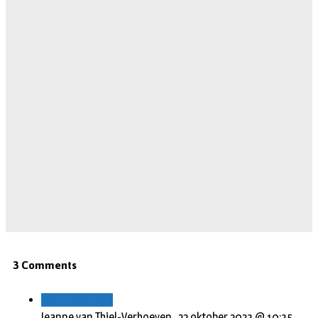
3 Comments
Beantwoorden
Jeanne van Thiel-Verhoeven ,
22 oktober 2023 @ 10:35