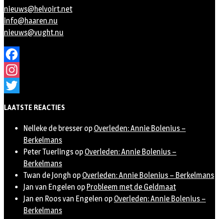
nieuws@helvoirt.net
info@haaren.nu
nieuws@vught.nu
Facebook
Instagram
Twitter
LAATSTE REACTIES
Nelleke de bresser
op
Overleden: Annie Bolenius –
Berkelmans
Peter Tuerlings
op
Overleden: Annie Bolenius –
Berkelmans
Twan de Jongh
op
Overleden: Annie Bolenius – Berkelmans
Jan van Engelen
op
Probleem met de Geldmaat
Jan en Roos van Engelen
op
Overleden: Annie Bolenius –
Berkelmans