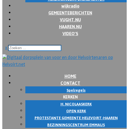
wijkradio
GEMEENTEBERICHTEN
VUGHT.NU
HAAREN.NU
VIDEO’S
x
HOME
CONTACT
Spelregels
KERKEN
H. NICOLAASKERK
OPEN KERK
PROTESTANTE GEMEENTE HELEVOIRT-HAAREN
BEZINNINGSCENTRUM EMMAUS