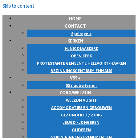
Skip to content
HOME
CONTACT
Spelregels
KERKEN
H. NICOLAASKERK
OPEN KERK
PROTESTANTE GEMEENTE HELEVOIRT-HAAREN
BEZINNINGSCENTRUM EMMAUS
V55+
55+ activiteiten
ZORG/WELZIJN
WELZIJN VUGHT
ACCOMODATIES EN GEBOUWEN
GEZONDHEID / ZORG
JEUGD / JONGEREN
OUDEREN
VERENIGINGEN / EVENEMENTEN