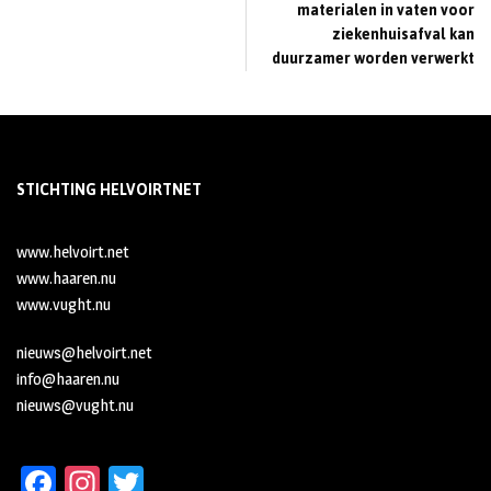
materialen in vaten voor
ziekenhuisafval kan
duurzamer worden verwerkt
STICHTING HELVOIRTNET
www.helvoirt.net
www.haaren.nu
www.vught.nu
nieuws@helvoirt.net
info@haaren.nu
nieuws@vught.nu
Fa
In
T