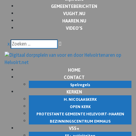
GEMEENTEBERICHTEN
VUGHT.NU
HAAREN.NU
VIDEO’S
x
HOME
CONTACT
Spelregels
KERKEN
H. NICOLAASKERK
OPEN KERK
PROTESTANTE GEMEENTE HELEVOIRT-HAAREN
BEZINNINGSCENTRUM EMMAUS
V55+
55+ activiteiten