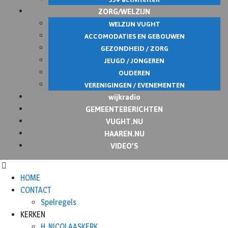
ZORG/WELZIJN
WELZIJN VUGHT
ACCOMODATIES EN GEBOUWEN
GEZONDHEID / ZORG
JEUGD / JONGEREN
OUDEREN
VERENIGINGEN / EVENEMENTEN
wijkradio
GEMEENTEBERICHTEN
VUGHT.NU
HAAREN.NU
VIDEO’S
HOME
CONTACT
Spelregels
KERKEN
H. NICOLAASKERK