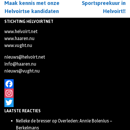
Maak kennis met onze
Sportspreekuur in
Helvoirtse kandidaten
Helvoirt!!
STICHTING HELVOIRTNET
www.helvoirt.net
www.haaren.nu
www.vught.nu
nieuws@helvoirt.net
info@haaren.nu
nieuws@vught.nu
Facebook
Instagram
LAATSTE REACTIES
Twitter
Nelleke de bresser
op
Overleden: Annie Bolenius –
Berkelmans