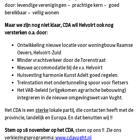
door: levendige verenigingen – prachtige kern – goed
bereikbaar – veilig wonen
Maar we zijn nog niet klaar, CDA wil Helvoirt ook nog
versterken o.a. door:
Ontwikkeling nieuwe locatie voor woningbouw Raamse
Oevers, Helvoirt-Zuid
Minder vrachtverkeer door de Torenstraat
Nieuwe accommodatie bij de v.v. Helvoirt
Huisvesting harmonie Kunst Adelt goed regelen.
Treinstation met ondertunneling spoor voor fietsers
Het VAB-beleid (vrijgekomen agrarische bebouwing)
integreren in de nieuwe omgevingswet van Vught.
Het CDA is een
sterke
lokale partij, die contacten heeft met de
provincie, landelijk en Europa. En dat benutten wij !!
Stem op 18 november op het CDA
, stem op ons !! Zie ons
verkiezingsprogramma:
www.cdavught.nl