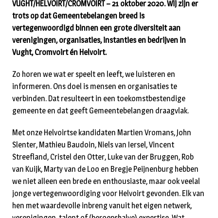
VUGHT/HELVOIRT/CROMVOIRT – 21 oktober 2020. Wij zijn er
trots op dat Gemeentebelangen breed is
vertegenwoordigd binnen een grote diversiteit aan
verenigingen, organisaties, instanties en bedrijven in
Vught, Cromvoirt én Helvoirt.
Zo horen we wat er speelt en leeft, we luisteren en
informeren. Ons doel is mensen en organisaties te
verbinden. Dat resulteert in een toekomstbestendige
gemeente en dat geeft Gemeentebelangen draagvlak.
Met onze Helvoirtse kandidaten Martien Vromans, John
Slenter, Mathieu Baudoin, Niels van Iersel, Vincent
Streefland, Cristel den Otter, Luke van der Bruggen, Rob
van Kuijk, Marty van de Loo en Bregje Peijnenburg hebben
we niet alleen een brede en enthousiaste, maar ook veelal
jonge vertegenwoordiging voor Helvoirt gevonden. Elk van
hen met waardevolle inbreng vanuit het eigen netwerk,
verenigingen, talent of (beroepshalve) expertise. Wat