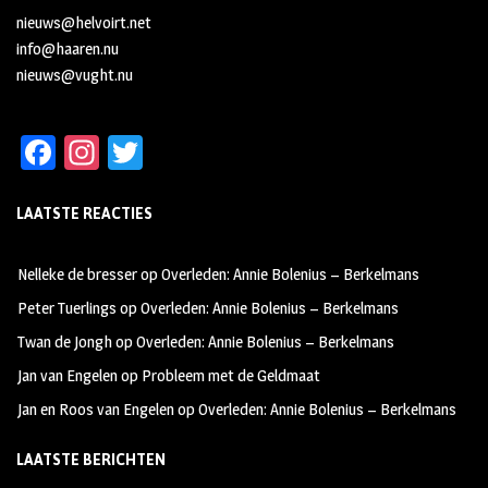
nieuws@helvoirt.net
info@haaren.nu
nieuws@vught.nu
Fa
In
T
ce
st
wi
LAATSTE REACTIES
b
ag
tt
oo
ra
er
Nelleke de bresser
op
Overleden: Annie Bolenius – Berkelmans
k
m
Peter Tuerlings
op
Overleden: Annie Bolenius – Berkelmans
Twan de Jongh
op
Overleden: Annie Bolenius – Berkelmans
Jan van Engelen
op
Probleem met de Geldmaat
Jan en Roos van Engelen
op
Overleden: Annie Bolenius – Berkelmans
LAATSTE BERICHTEN