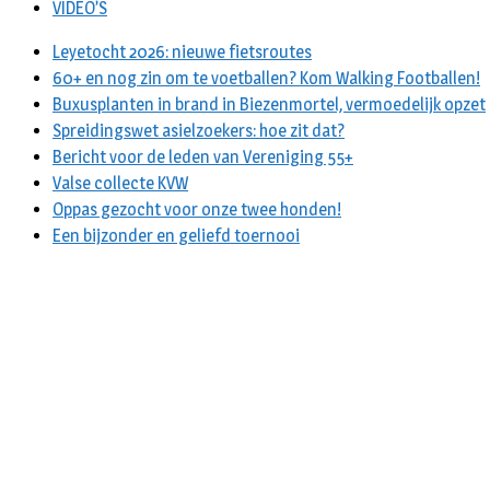
VIDEO’S
Leyetocht 2026: nieuwe fietsroutes
60+ en nog zin om te voetballen? Kom Walking Footballen!
Buxusplanten in brand in Biezenmortel, vermoedelijk opzet
Spreidingswet asielzoekers: hoe zit dat?
Bericht voor de leden van Vereniging 55+
Valse collecte KVW
Oppas gezocht voor onze twee honden!
Een bijzonder en geliefd toernooi