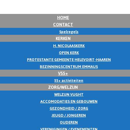
HOME
CONTACT
Spelregels
KERKEN
H. NICOLAASKERK
OPEN KERK
PROTESTANTE GEMEENTE HELEVOIRT-HAAREN
BEZINNINGSCENTRUM EMMAUS
V55+
55+ activiteiten
ZORG/WELZIJN
WELZIJN VUGHT
ACCOMODATIES EN GEBOUWEN
GEZONDHEID / ZORG
JEUGD / JONGEREN
OUDEREN
VERENIGINGEN / EVENEMENTEN