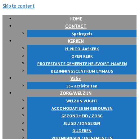
Skip to content
HOME
CONTACT
Spelregels
KERKEN
H. NICOLAASKERK
OPEN KERK
PROTESTANTE GEMEENTE HELEVOIRT-HAAREN
BEZINNINGSCENTRUM EMMAUS
V55+
55+ activiteiten
ZORG/WELZIJN
WELZIJN VUGHT
ACCOMODATIES EN GEBOUWEN
GEZONDHEID / ZORG
JEUGD / JONGEREN
OUDEREN
VERENIGINGEN / EVENEMENTEN