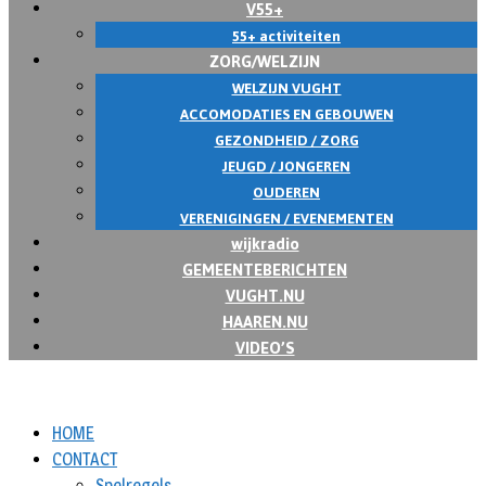
V55+
55+ activiteiten
ZORG/WELZIJN
WELZIJN VUGHT
ACCOMODATIES EN GEBOUWEN
GEZONDHEID / ZORG
JEUGD / JONGEREN
OUDEREN
VERENIGINGEN / EVENEMENTEN
wijkradio
GEMEENTEBERICHTEN
VUGHT.NU
HAAREN.NU
VIDEO’S
HOME
CONTACT
Spelregels