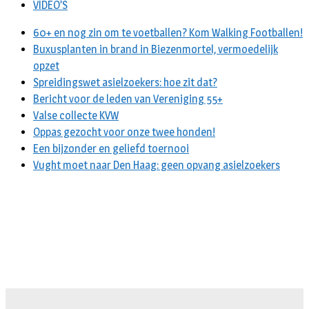
VIDEO’S
60+ en nog zin om te voetballen? Kom Walking Footballen!
Buxusplanten in brand in Biezenmortel, vermoedelijk
opzet
Spreidingswet asielzoekers: hoe zit dat?
Bericht voor de leden van Vereniging 55+
Valse collecte KVW
Oppas gezocht voor onze twee honden!
Een bijzonder en geliefd toernooi
Vught moet naar Den Haag: geen opvang asielzoekers