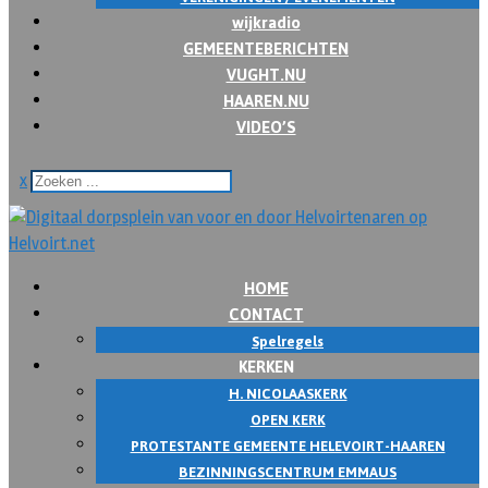
wijkradio
GEMEENTEBERICHTEN
VUGHT.NU
HAAREN.NU
VIDEO’S
x
HOME
CONTACT
Spelregels
KERKEN
H. NICOLAASKERK
OPEN KERK
PROTESTANTE GEMEENTE HELEVOIRT-HAAREN
BEZINNINGSCENTRUM EMMAUS