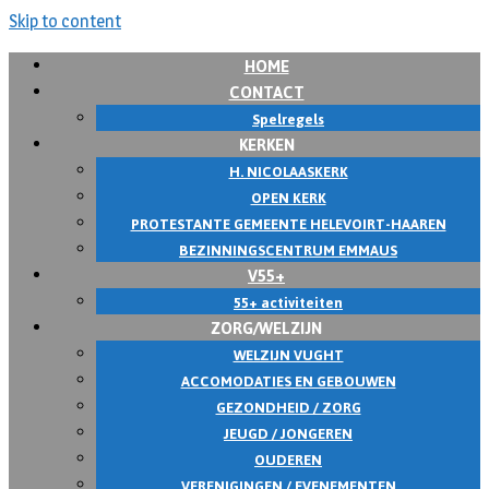
Skip to content
HOME
CONTACT
Spelregels
KERKEN
H. NICOLAASKERK
OPEN KERK
PROTESTANTE GEMEENTE HELEVOIRT-HAAREN
BEZINNINGSCENTRUM EMMAUS
V55+
55+ activiteiten
ZORG/WELZIJN
WELZIJN VUGHT
ACCOMODATIES EN GEBOUWEN
GEZONDHEID / ZORG
JEUGD / JONGEREN
OUDEREN
VERENIGINGEN / EVENEMENTEN