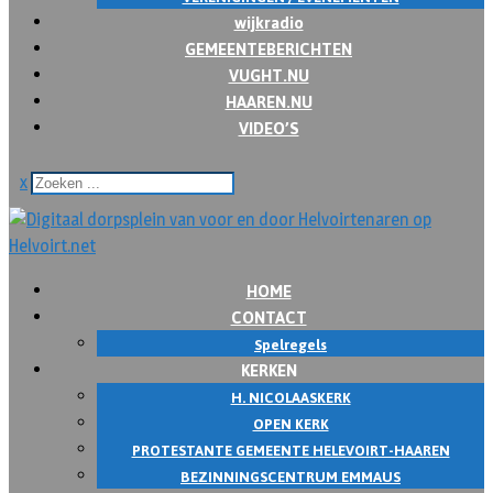
wijkradio
GEMEENTEBERICHTEN
VUGHT.NU
HAAREN.NU
VIDEO’S
x
HOME
CONTACT
Spelregels
KERKEN
H. NICOLAASKERK
OPEN KERK
PROTESTANTE GEMEENTE HELEVOIRT-HAAREN
BEZINNINGSCENTRUM EMMAUS