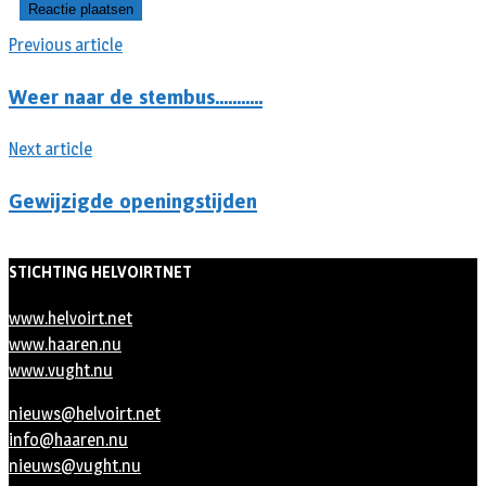
Previous article
Weer naar de stembus………..
Next article
Gewijzigde openingstijden
STICHTING HELVOIRTNET
www.helvoirt.net
www.haaren.nu
www.vught.nu
nieuws@helvoirt.net
info@haaren.nu
nieuws@vught.nu