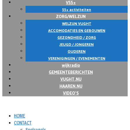
V55+
55+ activiteiten
ZORG/WELZIJN
WELZIJN VUGHT
ACCOMODATIES EN GEBOUWEN
GEZONDHEID / ZORG
JEUGD / JONGEREN
OUDEREN
VERENIGINGEN / EVENEMENTEN
wijkradio
GEMEENTEBERICHTEN
VUGHT.NU
HAAREN.NU
VIDEO’S
HOME
CONTACT
Spelregels