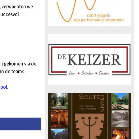
t, verwachten we
succesvol
bij gekomen via de
an de teams.
nooi
.