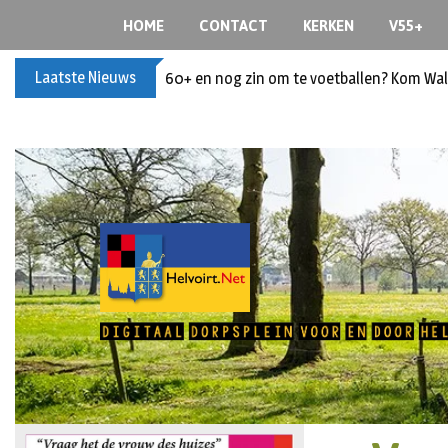
HOME
CONTACT
KERKEN
V55+
Laatste Nieuws
60+ en nog zin om te voetballen? Kom Wal