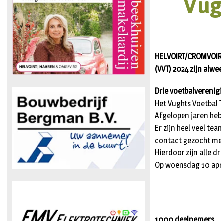
Vug
HELVOIRT/CROMVOIRT
(VVT) 2024 zijn alw
Drie voetbalvereni
Het Vughts Voetbal
Afgelopen jaren heb
Er zijn heel veel t
contact gezocht met 
Hierdoor zijn alle d
Op woensdag 10 apri
1000 deelnemers