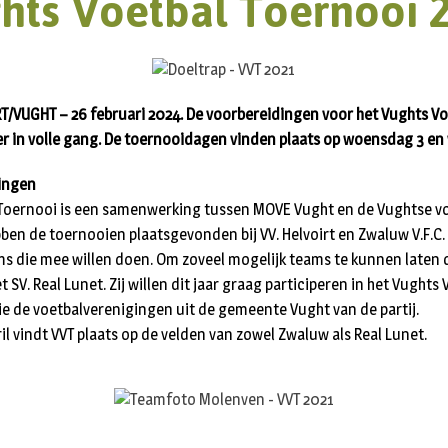
hts Voetbal Toernooi 
/VUGHT – 26 februari 2024. De voorbereidingen voor het Vughts Vo
eer in volle gang. De toernooidagen vinden plaats op woensdag 3 en
gingen
 Toernooi is een samenwerking tussen MOVE Vught en de Vughtse v
ben de toernooien plaatsgevonden bij VV. Helvoirt en Zwaluw V.F.C.
eams die mee willen doen. Om zoveel mogelijk teams te kunnen laten
SV. Real Lunet. Zij willen dit jaar graag participeren in het Vughts
rie de voetbalverenigingen uit de gemeente Vught van de partij.
l vindt VVT plaats op de velden van zowel Zwaluw als Real Lunet.