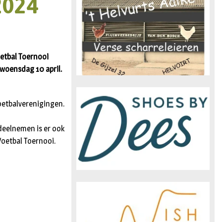
2024
n
etbal Toernooi
 woensdag 10 april.
oetbalverenigingen.
 deelnemen is er ook
 Voetbal Toernooi.