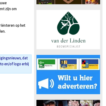
auwe
nt zijn om
riënteren op het
den.
igingsnieuws, dat
oto en/of logo erbij