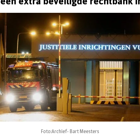
 een extra beveiligde rechtbank i
Foto:Archief- Bart Meesters