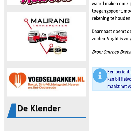
waard maken om zij
toegangspoort, moe
rekening te houden 
Daarnaast noemt de 
zuiden. Vught is vo
Bron: Omroep Brab
Een bericht
kan bij Helv
maakt het v
De Klender