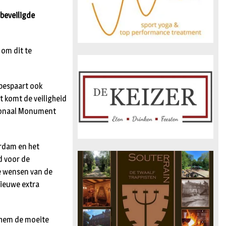
 beveiligde
 om dit te
 bespaart ook
t komt de veiligheid
tionaal Monument
erdam en het
ad voor de
e wensen van de
nieuwe extra
 hem de moeite