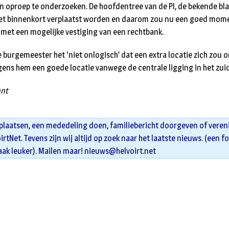
n oproep te onderzoeken. De hoofdentree van de PI, de bekende bl
t binnenkort verplaatst worden en daarom zou nu een goed mome
met een mogelijke vestiging van een rechtbank.
burgemeester het ‘niet onlogisch’ dat een extra locatie zich zou o
lgens hem een goede locatie vanwege de centrale ligging in het zui
ant
 plaatsen, een mededeling doen, familiebericht doorgeven of veren
oirtNet. Tevens zijn wij altijd op zoek naar het laatste nieuws. (een f
aak leuker). Mailen maar!
nieuws@helvoirt.net