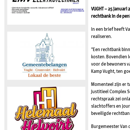
VUGHT – 25 januari 
rechtbank in de peni
In een brief heeft V
realiseren.
“Een rechtbank binn
kosten. Bovendien l
voor de bewoners v
Kamp Vught, ten goe
Momenteel zijn er t
Justitieel Complex S
rechtspraak zei on
slachtoffers en jour
beveiligde rechtban
Burgemeester Van d