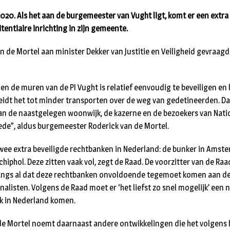
2020. Als het aan de burgemeester van Vught ligt, komt er een extra
tentiaire inrichting in zijn gemeente.
an de Mortel aan minister Dekker van Justitie en Veiligheid gevraagd
en de muren van de PI Vught is relatief eenvoudig te beveiligen en
eidt het tot minder transporten over de weg van gedetineerden. Da
an de naastgelegen woonwijk, de kazerne en de bezoekers van Na
de”, aldus burgemeester Roderick van de Mortel.
wee extra beveiligde rechtbanken in Nederland: de bunker in Amst
chiphol. Deze zitten vaak vol, zegt de Raad. De voorzitter van de Ra
langs al dat deze rechtbanken onvoldoende tegemoet komen aan d
nalisten. Volgens de Raad moet er ‘het liefst zo snel mogelijk’ een 
k in Nederland komen.
e Mortel noemt daarnaast andere ontwikkelingen die het volgens