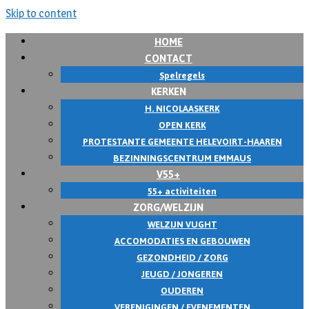
Skip to content
HOME
CONTACT
Spelregels
KERKEN
H. NICOLAASKERK
OPEN KERK
PROTESTANTE GEMEENTE HELEVOIRT-HAAREN
BEZINNINGSCENTRUM EMMAUS
V55+
55+ activiteiten
ZORG/WELZIJN
WELZIJN VUGHT
ACCOMODATIES EN GEBOUWEN
GEZONDHEID / ZORG
JEUGD / JONGEREN
OUDEREN
VERENIGINGEN / EVENEMENTEN