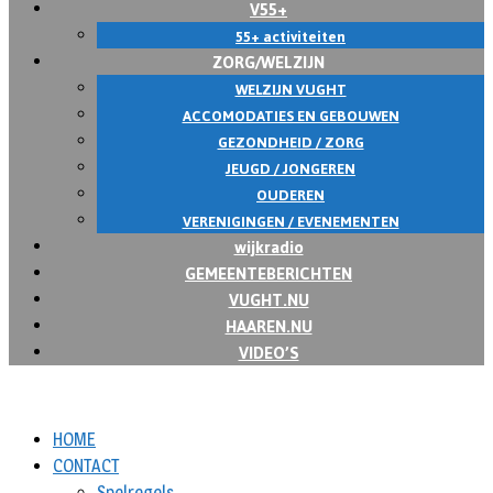
V55+
55+ activiteiten
ZORG/WELZIJN
WELZIJN VUGHT
ACCOMODATIES EN GEBOUWEN
GEZONDHEID / ZORG
JEUGD / JONGEREN
OUDEREN
VERENIGINGEN / EVENEMENTEN
wijkradio
GEMEENTEBERICHTEN
VUGHT.NU
HAAREN.NU
VIDEO’S
HOME
CONTACT
Spelregels