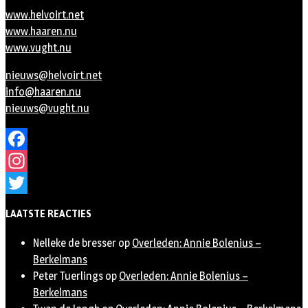
www.helvoirt.net
www.haaren.nu
www.vught.nu
nieuws@helvoirt.net
info@haaren.nu
nieuws@vught.nu
Facebook
Instagram
Twitter
LAATSTE REACTIES
Nelleke de bresser
op
Overleden: Annie Bolenius –
Berkelmans
Peter Tuerlings
op
Overleden: Annie Bolenius –
Berkelmans