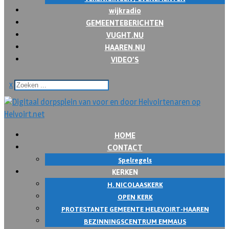
wijkradio
GEMEENTEBERICHTEN
VUGHT.NU
HAAREN.NU
VIDEO’S
x
HOME
CONTACT
Spelregels
KERKEN
H. NICOLAASKERK
OPEN KERK
PROTESTANTE GEMEENTE HELEVOIRT-HAAREN
BEZINNINGSCENTRUM EMMAUS