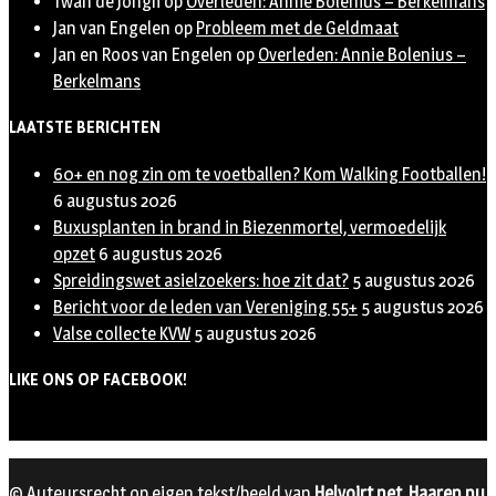
Twan de Jongh
op
Overleden: Annie Bolenius – Berkelmans
Jan van Engelen
op
Probleem met de Geldmaat
Jan en Roos van Engelen
op
Overleden: Annie Bolenius –
Berkelmans
LAATSTE BERICHTEN
60+ en nog zin om te voetballen? Kom Walking Footballen!
6 augustus 2026
Buxusplanten in brand in Biezenmortel, vermoedelijk
opzet
6 augustus 2026
Spreidingswet asielzoekers: hoe zit dat?
5 augustus 2026
Bericht voor de leden van Vereniging 55+
5 augustus 2026
Valse collecte KVW
5 augustus 2026
LIKE ONS OP FACEBOOK!
© Auteursrecht op eigen tekst/beeld van
Helvoirt.net
,
Haaren.nu