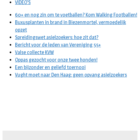
VIDEO’S
60+ en nog zin om te voetballen? Kom Walking Footballen!
Buxusplanten in brand in Biezenmortel, vermoedelijk
opzet
Spreidingswet asielzoekers: hoe zit dat?
Bericht voor de leden van Vereniging 55+
Valse collecte KVW
Oppas gezocht voor onze twee honden!
Een bijzonder en geliefd toernooi
Vught moet naar Den Haag: geen opvang asielzoekers