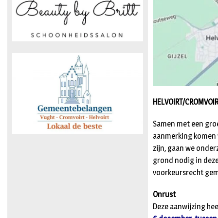
HELVOIRT/CROMVOIRT
Samen met een groe
aanmerking komen v
zijn, gaan we onder
grond nodig in dez
voorkeursrecht ge
Onrust
Deze aanwijzing hee