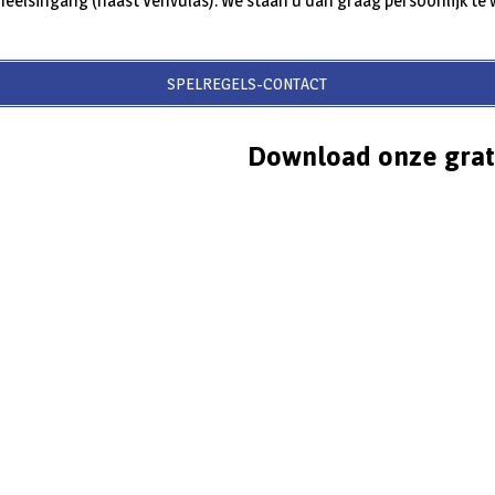
neelsingang (naast Venvulas). We staan u dan graag persoonlijk te
SPELREGELS-CONTACT
Download onze grat