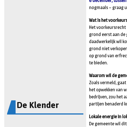
6 december, tussen
nogmaals – graag ui
Wat is het voorkeu
Het voorkeursrecht 
grond eerst aan de
daadwerkelijk wil ko
grond niet verkopen,
op grond van erfrec
te bieden.
Waarom wil de geme
Zoals vermeld, gaat
het opwekken van w
bedrijven, zou het 
De Klender
partijen benaderd 
Lokale energie in l
De gemeente wil dit