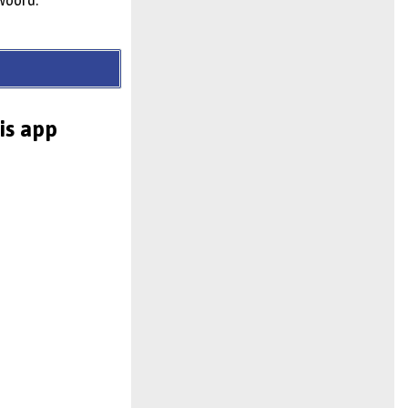
 woord.
is app