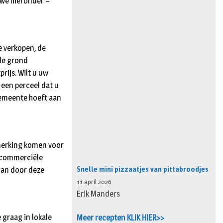
we hieronder –
e verkopen, de
de grond
rijs. Wilt u uw
 een perceel dat u
gemeente hoeft aan
nmerking komen voor
 commerciële
Snelle mini pizzaatjes van pittabroodjes
dan door deze
11 april 2026
Erik Manders
graag in lokale
Meer recepten KLIK HIER>>