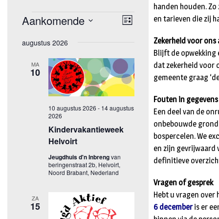
handen houden. Zo 
en tarieven die zij 
Zekerheid voor ons 
Blijft de opwekking
dat zekerheid voor 
gemeente graag ‘de 
Fouten in gegevens
Een deel van de onru
onbebouwde grondpe
bospercelen. We exc
en zijn gevrijwaard 
definitieve overzic
Vragen of gesprek
Hebt u vragen over 
6 december
is er e