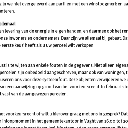
zijn we niet overgeleverd aan partijen met een winstoogmerk en 
hanteren.
allemaal
 en levering van de energie in eigen handen, en daarmee ook het r
onze inwoners en ondernemers. Daar zijn we allemaal bij gebaat. Dat
eerste keus’ heeft als u uw perceel wilt verkopen.
st is te wijten aan enkele fouten in de gegevens. Niet alleen eigen
rcelen zijn onbedoeld aangeschreven, maar ook van woningen, t
useren ons voor deze systeemfout. Deze objecten verwijderen we uit
van een aanwijzing op grond van het voorkeursrecht. In februari ste
ht vast van de aangewezen percelen.
het voorkeursrecht of wilt u hierover graag met ons in gesprek? Dat
en inloopmoment in het gemeentekantoor in Vught van 16.00 tot 20