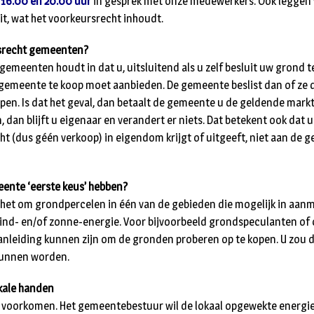
 16.00 en 20.00 uur
in gesprek met onze medewerkers. Ook leggen 
t, wat het voorkeursrecht inhoudt.
rsrecht gemeenten?
gemeenten houdt in dat u, uitsluitend als u zelf besluit uw grond t
 gemeente te koop moet aanbieden. De gemeente beslist dan of ze 
pen. Is dat het geval, dan betaalt de gemeente u de geldende marktp
 dan blijft u eigenaar en verandert er niets. Dat betekent ook dat u
ht (dus géén verkoop) in eigendom krijgt of uitgeeft, niet aan de 
ente ‘eerste keus’ hebben?
 het om grondpercelen in één van de gebieden die mogelijk in aa
ind- en/of zonne-energie. Voor bijvoorbeeld grondspeculanten of
aanleiding kunnen zijn om de gronden proberen op te kopen. U zou 
kunnen worden.
okale handen
 voorkomen. Het gemeentebestuur wil de lokaal opgewekte energie 