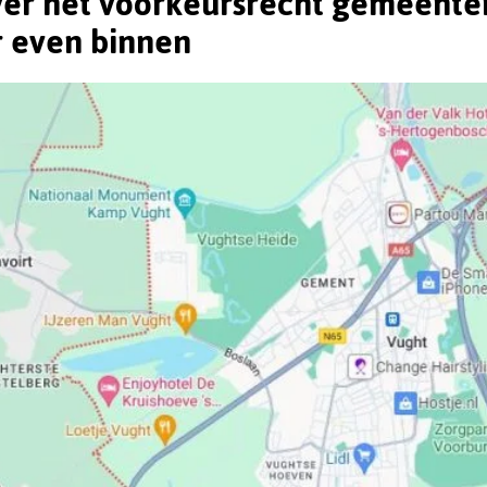
er het voorkeursrecht gemeente
 even binnen