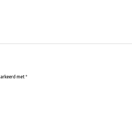
emarkeerd met
*