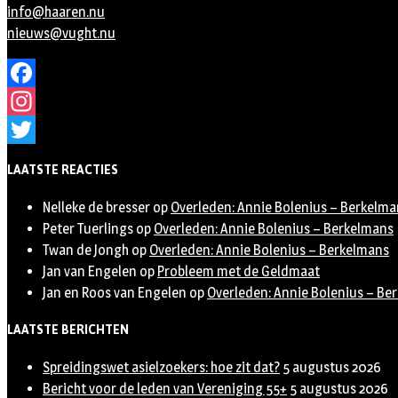
info@haaren.nu
nieuws@vught.nu
Facebook
Instagram
Twitter
LAATSTE REACTIES
Nelleke de bresser
op
Overleden: Annie Bolenius – Berkelma
Peter Tuerlings
op
Overleden: Annie Bolenius – Berkelmans
Twan de Jongh
op
Overleden: Annie Bolenius – Berkelmans
Jan van Engelen
op
Probleem met de Geldmaat
Jan en Roos van Engelen
op
Overleden: Annie Bolenius – Be
LAATSTE BERICHTEN
Spreidingswet asielzoekers: hoe zit dat?
5 augustus 2026
Bericht voor de leden van Vereniging 55+
5 augustus 2026