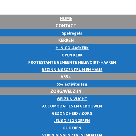
HOME
CONTACT
Spelregels
KERKEN
H. NICOLAASKERK
OPEN KERK
PROTESTANTE GEMEENTE HELEVOIRT-HAAREN
BEZINNINGSCENTRUM EMMAUS
V55+
55+ activiteiten
ZORG/WELZIJN
WELZIJN VUGHT
ACCOMODATIES EN GEBOUWEN
GEZONDHEID / ZORG
JEUGD / JONGEREN
OUDEREN
VERENIGINGEN / EVENEMENTEN