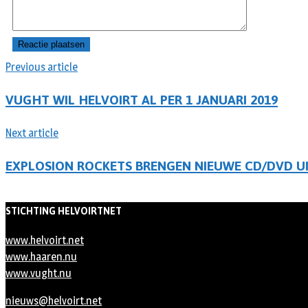
Previous article
VUGHT WIL HELVOIRT AL PER 1 JANUARI 2019
Next article
EXPLOSION ROCKETS BRENGEN NIEUWE CD/DVD U
STICHTING HELVOIRTNET
www.helvoirt.net
www.haaren.nu
www.vught.nu
nieuws@helvoirt.net