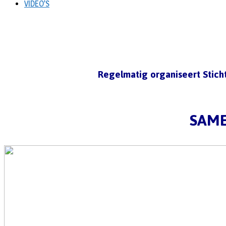
VIDEO’S
Regelmatig organiseert Stich
SAME