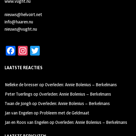
www.vught.nu
nieuws@helvoirt.net
info@haaren.nu
nieuws@vught.nu
Fa
In
T
ce
st
wi
LAATSTE REACTIES
b
ag
tt
oo
ra
er
Nelleke de bresser
op
Overleden: Annie Bolenius – Berkelmans
k
m
Peter Tuerlings
op
Overleden: Annie Bolenius – Berkelmans
Twan de Jongh
op
Overleden: Annie Bolenius – Berkelmans
Jan van Engelen
op
Probleem met de Geldmaat
Jan en Roos van Engelen
op
Overleden: Annie Bolenius – Berkelmans