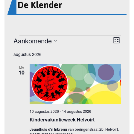
De Klender