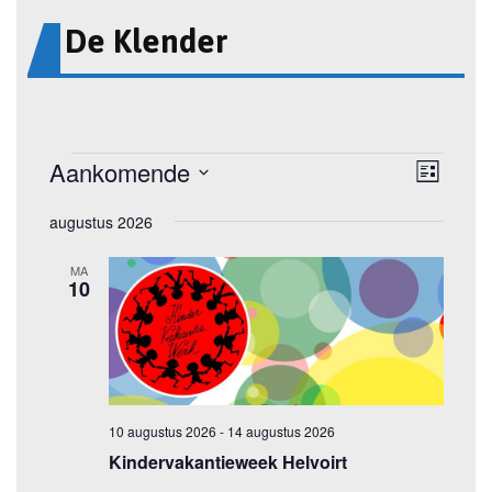
De Klender