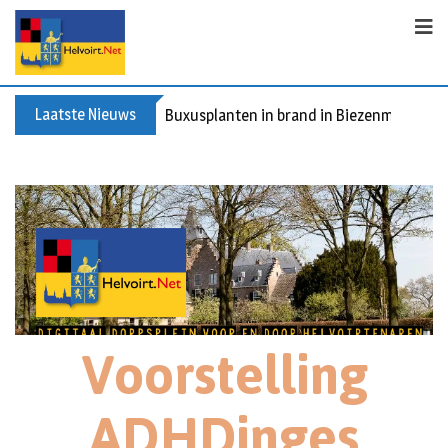
Laatste Nieuws
Buxusplanten in brand in Biezenmortel, v
Voorstelling
ADHDinges