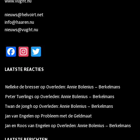
www.vught.nu
nieuws@helvoirt.net
info@haaren.nu
nieuws@vught.nu
Fa
In
T
ce
st
wi
LAATSTE REACTIES
b
ag
tt
oo
ra
er
Nelleke de bresser
op
Overleden: Annie Bolenius – Berkelmans
k
m
Peter Tuerlings
op
Overleden: Annie Bolenius – Berkelmans
Twan de Jongh
op
Overleden: Annie Bolenius – Berkelmans
Jan van Engelen
op
Probleem met de Geldmaat
Jan en Roos van Engelen
op
Overleden: Annie Bolenius – Berkelmans
LAATSTE BERICHTEN