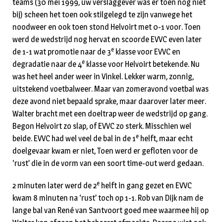
teams (30 mei 1999, uw verslaggever was er toen nog niet
bij) scheen het toen ook stilgelegd te zijn vanwege het
noodweer en ook toen stond Helvoirt met 0-1 voor. Toen
werd de wedstrijd nog hervat en scoorde EVVC even later
e
de 1-1 wat promotie naar de 3
klasse voor EVVC en
e
degradatie naar de 4
klasse voor Helvoirt betekende. Nu
was het heel ander weer in Vinkel. Lekker warm, zonnig,
uitstekend voetbalweer. Maar van zomeravond voetbal was
deze avond niet bepaald sprake, maar daarover later meer.
Walter bracht met een doeltrap weer de wedstrijd op gang.
Begon Helvoirt zo slap, of EVVC zo sterk. Misschien wel
e
beide. EVVC had wel veel de bal in de 1
helft, maar echt
doelgevaar kwam er niet, Toen werd er gefloten voor de
‘rust’ die in de vorm van een soort time-out werd gedaan.
e
2 minuten later werd de 2
helft in gang gezet en EVVC
kwam 8 minuten na ‘rust’ toch op 1-1. Rob van Dijk nam de
lange bal van René van Santvoort goed mee waarmee hij op