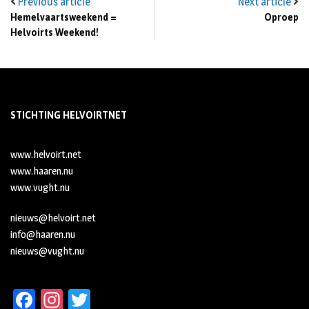
Previous article
Next article
Hemelvaartsweekend =
Oproep
Helvoirts Weekend!
STICHTING HELVOIRTNET
www.helvoirt.net
www.haaren.nu
www.vught.nu
nieuws@helvoirt.net
info@haaren.nu
nieuws@vught.nu
Fa
In
T