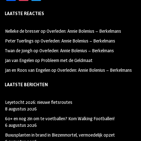
ce
st
wi
LAATSTE REACTIES
b
ag
tt
oo
ra
er
Nelleke de bresser
op
Overleden: Annie Bolenius – Berkelmans
k
m
Peter Tuerlings
op
Overleden: Annie Bolenius – Berkelmans
Twan de Jongh
op
Overleden: Annie Bolenius – Berkelmans
Jan van Engelen
op
Probleem met de Geldmaat
Jan en Roos van Engelen
op
Overleden: Annie Bolenius – Berkelmans
LAATSTE BERICHTEN
Leyetocht 2026: nieuwe fietsroutes
8 augustus 2026
60+ en nog zin om te voetballen? Kom Walking Footballen!
6 augustus 2026
Buxusplanten in brand in Biezenmortel, vermoedelijk opzet