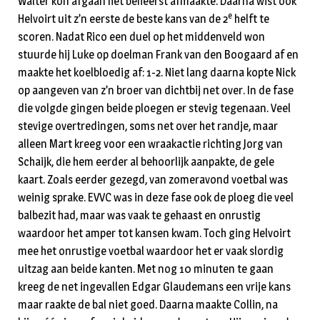
Walter kon afgaan het beheerst afmaakte. Daarna wist ook
e
Helvoirt uit z’n eerste de beste kans van de 2
helft te
scoren. Nadat Rico een duel op het middenveld won
stuurde hij Luke op doelman Frank van den Boogaard af en
maakte het koelbloedig af: 1-2. Niet lang daarna kopte Nick
op aangeven van z’n broer van dichtbij net over. In de fase
die volgde gingen beide ploegen er stevig tegenaan. Veel
stevige overtredingen, soms net over het randje, maar
alleen Mart kreeg voor een wraakactie richting Jorg van
Schaijk, die hem eerder al behoorlijk aanpakte, de gele
kaart. Zoals eerder gezegd, van zomeravond voetbal was
weinig sprake. EVVC was in deze fase ook de ploeg die veel
balbezit had, maar was vaak te gehaast en onrustig
waardoor het amper tot kansen kwam. Toch ging Helvoirt
mee het onrustige voetbal waardoor het er vaak slordig
uitzag aan beide kanten. Met nog 10 minuten te gaan
kreeg de net ingevallen Edgar Glaudemans een vrije kans
maar raakte de bal niet goed. Daarna maakte Collin, na