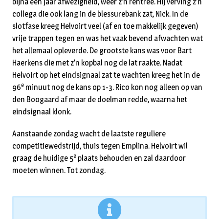
bijna één jaar afwezigheid, weer z’n rentree. Hij verving z’n
collega die ook lang in de blessurebank zat, Nick. In de
slotfase kreeg Helvoirt veel (af en toe makkelijk gegeven)
vrije trappen tegen en was het vaak bevend afwachten wat
het allemaal opleverde. De grootste kans was voor Bart
Haerkens die met z’n kopbal nog de lat raakte. Nadat
Helvoirt op het eindsignaal zat te wachten kreeg het in de
e
96
minuut nog de kans op 1-3. Rico kon nog alleen op van
den Boogaard af maar de doelman redde, waarna het
eindsignaal klonk.
Aanstaande zondag wacht de laatste reguliere
competitiewedstrijd, thuis tegen Emplina. Helvoirt wil
e
graag de huidige 5
plaats behouden en zal daardoor
moeten winnen. Tot zondag.