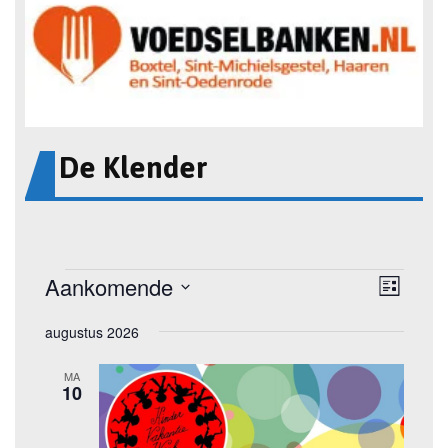
De Klender