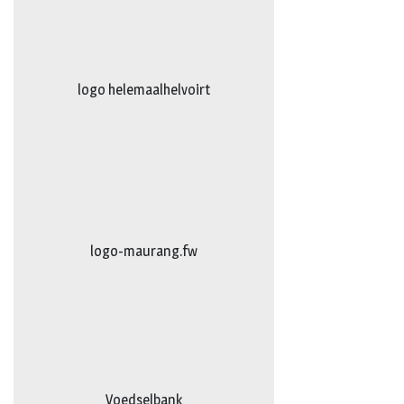
logo truckertruck 2023.fw
johan
Voedselbank