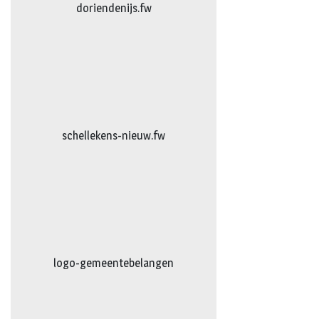
logo-bakkerijvanDoorn
logo-vanhattum-nieuw.fw
AG-Techniek