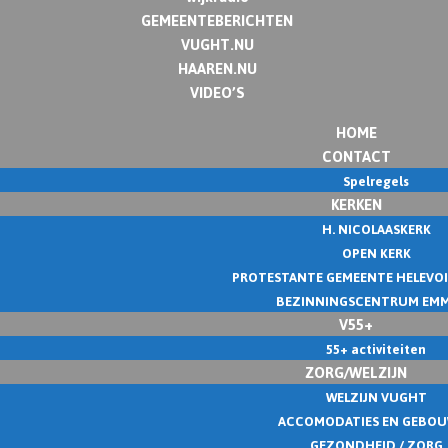
GEMEENTEBERICHTEN
VUGHT.NU
HAAREN.NU
VIDEO’S
HOME
CONTACT
Spelregels
KERKEN
H. NICOLAASKERK
OPEN KERK
PROTESTANTE GEMEENTE HELEVO
BEZINNINGSCENTRUM EM
V55+
55+ activiteiten
ZORG/WELZIJN
WELZIJN VUGHT
ACCOMODATIES EN GEBO
GEZONDHEID / ZORG