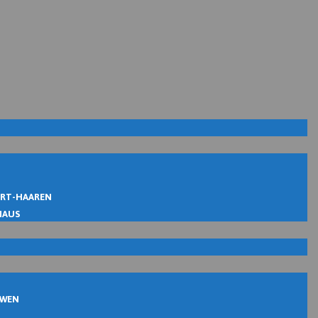
IRT-HAAREN
MAUS
UWEN