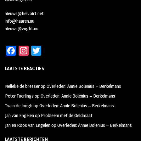
nieuws@helvoirt.net
info@haaren.nu
nieuws@vught.nu
Fa
In
T
ce
st
wi
LAATSTE REACTIES
b
ag
tt
oo
ra
er
Nelleke de bresser
op
Overleden: Annie Bolenius – Berkelmans
k
m
Peter Tuerlings
op
Overleden: Annie Bolenius – Berkelmans
Twan de Jongh
op
Overleden: Annie Bolenius – Berkelmans
Jan van Engelen
op
Probleem met de Geldmaat
Jan en Roos van Engelen
op
Overleden: Annie Bolenius – Berkelmans
LAATSTE BERICHTEN