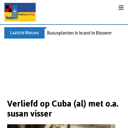
Laatste Nieuws
Buxusplanten in brand in Biezenmortel, v
Verliefd op Cuba (al) met o.a.
susan visser