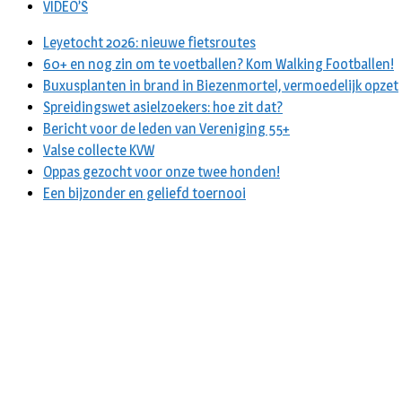
VIDEO’S
Leyetocht 2026: nieuwe fietsroutes
60+ en nog zin om te voetballen? Kom Walking Footballen!
Buxusplanten in brand in Biezenmortel, vermoedelijk opzet
Spreidingswet asielzoekers: hoe zit dat?
Bericht voor de leden van Vereniging 55+
Valse collecte KVW
Oppas gezocht voor onze twee honden!
Een bijzonder en geliefd toernooi