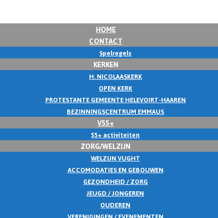
HOME
CONTACT
Spelregels
KERKEN
H. NICOLAASKERK
OPEN KERK
PROTESTANTE GEMEENTE HELEVOIRT-HAAREN
BEZINNINGSCENTRUM EMMAUS
V55+
55+ activiteiten
ZORG/WELZIJN
WELZIJN VUGHT
ACCOMODATIES EN GEBOUWEN
GEZONDHEID / ZORG
JEUGD / JONGEREN
OUDEREN
VERENIGINGEN / EVENEMENTEN