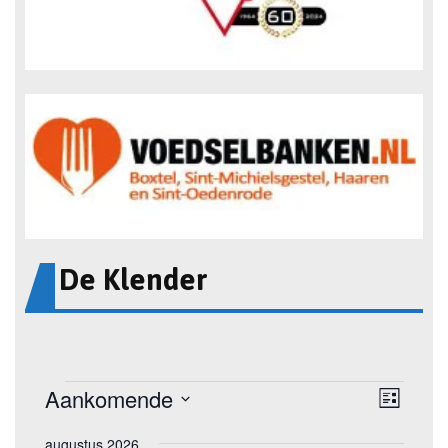
De Klender