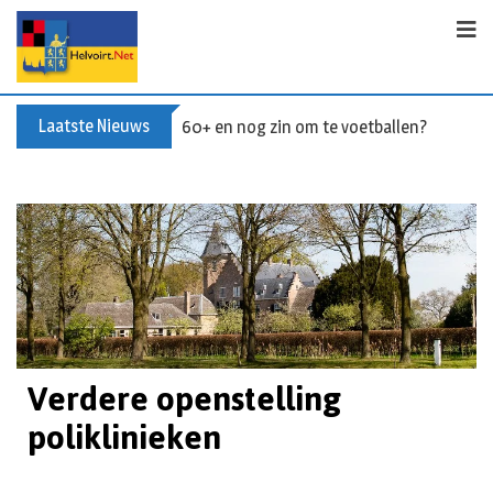
Laatste Nieuws
Buxusplanten in brand in Biezenmortel, v
Verdere openstelling
poliklinieken