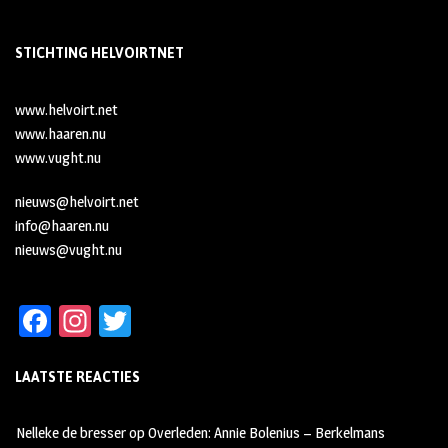
STICHTING HELVOIRTNET
www.helvoirt.net
www.haaren.nu
www.vught.nu
nieuws@helvoirt.net
info@haaren.nu
nieuws@vught.nu
Fa
In
T
ce
st
wi
LAATSTE REACTIES
b
ag
tt
oo
ra
er
Nelleke de bresser
op
Overleden: Annie Bolenius – Berkelmans