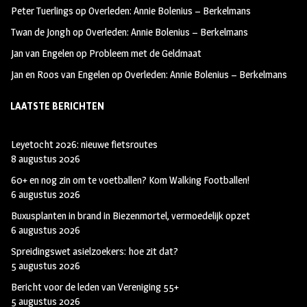
k
m
Peter Tuerlings
op
Overleden: Annie Bolenius – Berkelmans
Twan de Jongh
op
Overleden: Annie Bolenius – Berkelmans
Jan van Engelen
op
Probleem met de Geldmaat
Jan en Roos van Engelen
op
Overleden: Annie Bolenius – Berkelmans
LAATSTE BERICHTEN
Leyetocht 2026: nieuwe fietsroutes
8 augustus 2026
60+ en nog zin om te voetballen? Kom Walking Footballen!
6 augustus 2026
Buxusplanten in brand in Biezenmortel, vermoedelijk opzet
6 augustus 2026
Spreidingswet asielzoekers: hoe zit dat?
5 augustus 2026
Bericht voor de leden van Vereniging 55+
5 augustus 2026