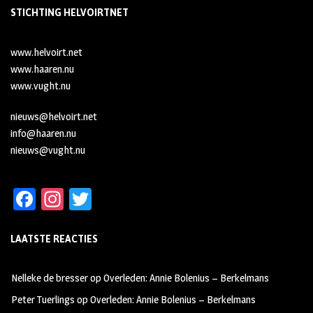
STICHTING HELVOIRTNET
www.helvoirt.net
www.haaren.nu
www.vught.nu
nieuws@helvoirt.net
info@haaren.nu
nieuws@vught.nu
Fa
In
T
ce
st
wi
LAATSTE REACTIES
b
ag
tt
oo
ra
er
Nelleke de bresser
op
Overleden: Annie Bolenius – Berkelmans
k
m
Peter Tuerlings
op
Overleden: Annie Bolenius – Berkelmans