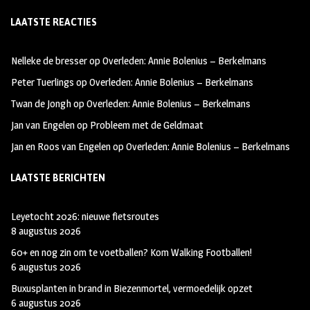
ce
st
wi
LAATSTE REACTIES
b
ag
tt
oo
ra
er
Nelleke de bresser
op
Overleden: Annie Bolenius – Berkelmans
k
m
Peter Tuerlings
op
Overleden: Annie Bolenius – Berkelmans
Twan de Jongh
op
Overleden: Annie Bolenius – Berkelmans
Jan van Engelen
op
Probleem met de Geldmaat
Jan en Roos van Engelen
op
Overleden: Annie Bolenius – Berkelmans
LAATSTE BERICHTEN
Leyetocht 2026: nieuwe fietsroutes
8 augustus 2026
60+ en nog zin om te voetballen? Kom Walking Footballen!
6 augustus 2026
Buxusplanten in brand in Biezenmortel, vermoedelijk opzet
6 augustus 2026