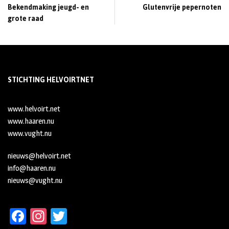
Bekendmaking jeugd- en
Glutenvrije pepernoten
grote raad
STICHTING HELVOIRTNET
www.helvoirt.net
www.haaren.nu
www.vught.nu
nieuws@helvoirt.net
info@haaren.nu
nieuws@vught.nu
Fa
In
T