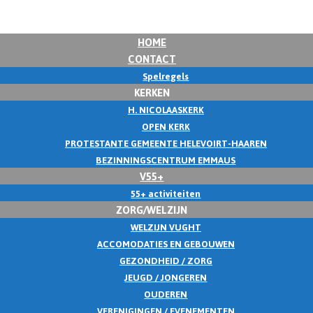
HOME
CONTACT
Spelregels
KERKEN
H. NICOLAASKERK
OPEN KERK
PROTESTANTE GEMEENTE HELEVOIRT-HAAREN
BEZINNINGSCENTRUM EMMAUS
V55+
55+ activiteiten
ZORG/WELZIJN
WELZIJN VUGHT
ACCOMODATIES EN GEBOUWEN
GEZONDHEID / ZORG
JEUGD / JONGEREN
OUDEREN
VERENIGINGEN / EVENEMENTEN