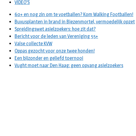
VIDEO’S
60+ en nog zin om te voetballen? Kom Walking Footballen!
Buxusplanten in brand in Biezenmortel, vermoedelijk opzet
Spreidingswet asielzoekers: hoe zit dat?
Bericht voor de leden van Vereniging 55+
Valse collecte KVW
Oppas gezocht voor onze twee honden!
Een bijzonder en geliefd toernooi
Vught moet naar Den Haag: geen opvang asielzoekers