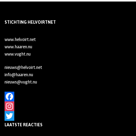
STICHTING HELVOIRTNET
www.helvoirt.net
www.haaren.nu
www.vught.nu
nieuws@helvoirt.net
info@haaren.nu
nieuws@vught.nu
F
a
I
LAATSTE REACTIES
c
n
T
e
s
w