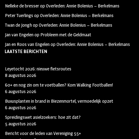
Nelleke de bresser
op
Overleden: Annie Bolenius – Berkelmans
b
t
i
Peter Tuerlings
op
Overleden: Annie Bolenius – Berkelmans
o
a
t
Twan de Jongh
op
Overleden: Annie Bolenius – Berkelmans
o
g
t
Jan van Engelen
op
Probleem met de Geldmaat
k
r
e
Jan en Roos van Engelen
op
Overleden: Annie Bolenius – Berkelmans
a
r
LAATSTE BERICHTEN
m
Leyetocht 2026: nieuwe fietsroutes
8 augustus 2026
60+ en nog zin om te voetballen? Kom Walking Footballen!
6 augustus 2026
Buxusplanten in brand in Biezenmortel, vermoedelijk opzet
6 augustus 2026
Spreidingswet asielzoekers: hoe zit dat?
5 augustus 2026
Bericht voor de leden van Vereniging 55+