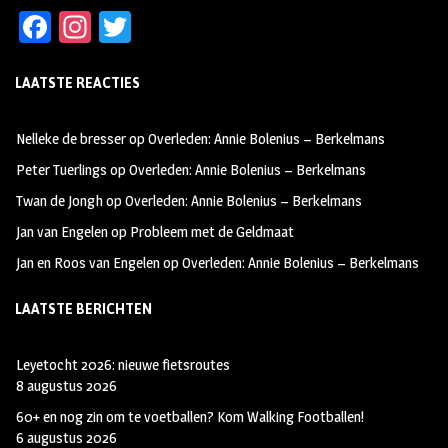
Fa
In
T
ce
st
wi
LAATSTE REACTIES
b
ag
tt
oo
ra
er
Nelleke de bresser
op
Overleden: Annie Bolenius – Berkelmans
k
m
Peter Tuerlings
op
Overleden: Annie Bolenius – Berkelmans
Twan de Jongh
op
Overleden: Annie Bolenius – Berkelmans
Jan van Engelen
op
Probleem met de Geldmaat
Jan en Roos van Engelen
op
Overleden: Annie Bolenius – Berkelmans
LAATSTE BERICHTEN
Leyetocht 2026: nieuwe fietsroutes
8 augustus 2026
60+ en nog zin om te voetballen? Kom Walking Footballen!
6 augustus 2026