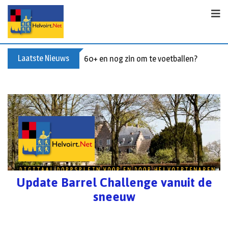
Laatste Nieuws
Buxusplanten in brand in Biezenmortel, v
Update Barrel Challenge vanuit de
sneeuw