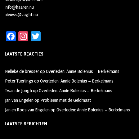
info@haaren.nu
nieuws@vught.nu
Fa
In
T
ce
st
wi
LAATSTE REACTIES
b
ag
tt
oo
ra
er
Nelleke de bresser
op
Overleden: Annie Bolenius – Berkelmans
k
m
Peter Tuerlings
op
Overleden: Annie Bolenius – Berkelmans
Twan de Jongh
op
Overleden: Annie Bolenius – Berkelmans
Jan van Engelen
op
Probleem met de Geldmaat
Jan en Roos van Engelen
op
Overleden: Annie Bolenius – Berkelmans
LAATSTE BERICHTEN