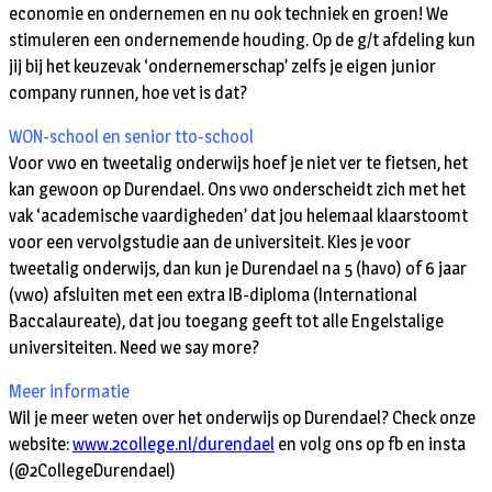
economie en ondernemen en nu ook techniek en groen! We
stimuleren een ondernemende houding. Op de g/t afdeling kun
jij bij het keuzevak ‘ondernemerschap’ zelfs je eigen junior
company runnen, hoe vet is dat?
WON-school en senior tto-school
Voor vwo en tweetalig onderwijs hoef je niet ver te fietsen, het
kan gewoon op Durendael. Ons vwo onderscheidt zich met het
vak ‘academische vaardigheden’ dat jou helemaal klaarstoomt
voor een vervolgstudie aan de universiteit. Kies je voor
tweetalig onderwijs, dan kun je Durendael na 5 (havo) of 6 jaar
(vwo) afsluiten met een extra IB-diploma (International
Baccalaureate), dat jou toegang geeft tot alle Engelstalige
universiteiten. Need we say more?
Meer informatie
Wil je meer weten over het onderwijs op Durendael? Check onze
website:
www.2college.nl/durendael
en volg ons op fb en insta
(@2CollegeDurendael)