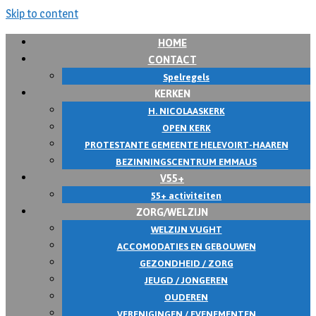
Skip to content
HOME
CONTACT
Spelregels
KERKEN
H. NICOLAASKERK
OPEN KERK
PROTESTANTE GEMEENTE HELEVOIRT-HAAREN
BEZINNINGSCENTRUM EMMAUS
V55+
55+ activiteiten
ZORG/WELZIJN
WELZIJN VUGHT
ACCOMODATIES EN GEBOUWEN
GEZONDHEID / ZORG
JEUGD / JONGEREN
OUDEREN
VERENIGINGEN / EVENEMENTEN