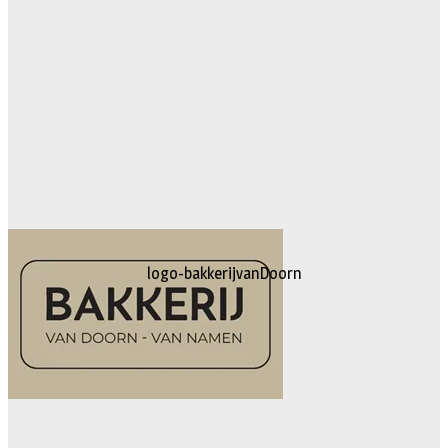
logo-bakkerijvanDoorn