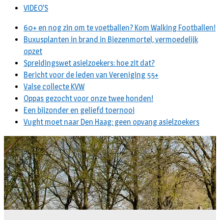
VIDEO’S
60+ en nog zin om te voetballen? Kom Walking Footballen!
Buxusplanten in brand in Biezenmortel, vermoedelijk
opzet
Spreidingswet asielzoekers: hoe zit dat?
Bericht voor de leden van Vereniging 55+
Valse collecte KVW
Oppas gezocht voor onze twee honden!
Een bijzonder en geliefd toernooi
Vught moet naar Den Haag: geen opvang asielzoekers