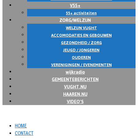
V55+
55+ activiteiten
ZORG/WELZIJN
WELZIJN VUGHT
ACCOMODATIES EN GEBOUWEN
GEZONDHEID / ZORG
JEUGD / JONGEREN
OUDEREN
VERENIGINGEN / EVENEMENTEN
wijkradio
GEMEENTEBERICHTEN
VUGHT.NU
HAAREN.NU
VIDEO’S
HOME
CONTACT