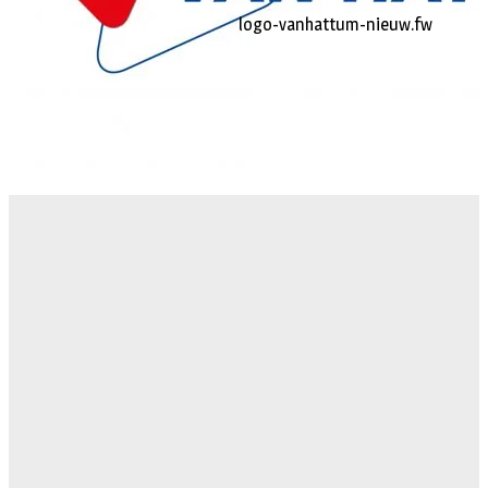
logo-vanhattum-nieuw.fw