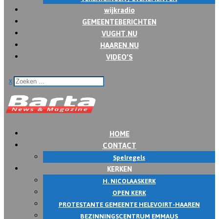
wijkradio
GEMEENTEBERICHTEN
VUGHT.NU
HAAREN.NU
VIDEO’S
x
HOME
CONTACT
Spelregels
KERKEN
H. NICOLAASKERK
OPEN KERK
PROTESTANTE GEMEENTE HELEVOIRT-HAAREN
BEZINNINGSCENTRUM EMMAUS