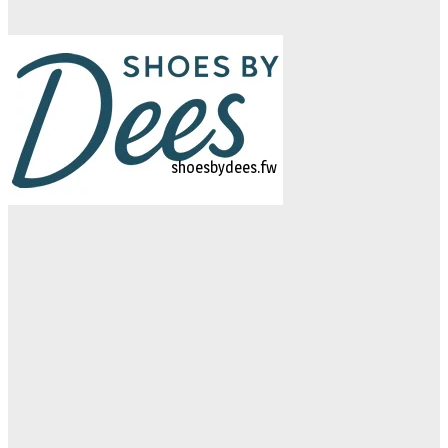
logo-studiebegeleidinghelvoirt