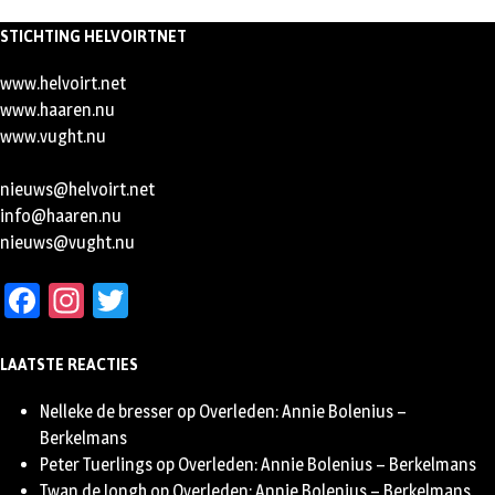
STICHTING HELVOIRTNET
www.helvoirt.net
www.haaren.nu
www.vught.nu
nieuws@helvoirt.net
info@haaren.nu
nieuws@vught.nu
Facebook
Instagram
Twitter
LAATSTE REACTIES
Nelleke de bresser
op
Overleden: Annie Bolenius –
Berkelmans
Peter Tuerlings
op
Overleden: Annie Bolenius – Berkelmans
Twan de Jongh
op
Overleden: Annie Bolenius – Berkelmans