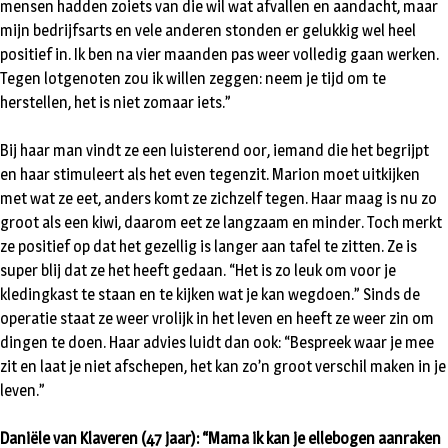
mensen hadden zoiets van die wil wat afvallen en aandacht, maar
mijn bedrijfsarts en vele anderen stonden er gelukkig wel heel
positief in. Ik ben na vier maanden pas weer volledig gaan werken.
Tegen lotgenoten zou ik willen zeggen: neem je tijd om te
herstellen, het is niet zomaar iets.”
Bij haar man vindt ze een luisterend oor, iemand die het begrijpt
en haar stimuleert als het even tegenzit. Marion moet uitkijken
met wat ze eet, anders komt ze zichzelf tegen. Haar maag is nu zo
groot als een kiwi, daarom eet ze langzaam en minder. Toch merkt
ze positief op dat het gezellig is langer aan tafel te zitten. Ze is
super blij dat ze het heeft gedaan. “Het is zo leuk om voor je
kledingkast te staan en te kijken wat je kan wegdoen.” Sinds de
operatie staat ze weer vrolijk in het leven en heeft ze weer zin om
dingen te doen. Haar advies luidt dan ook: “Bespreek waar je mee
zit en laat je niet afschepen, het kan zo’n groot verschil maken in je
leven.”
Daniële van Klaveren (47 jaar): “Mama ik kan je ellebogen aanraken