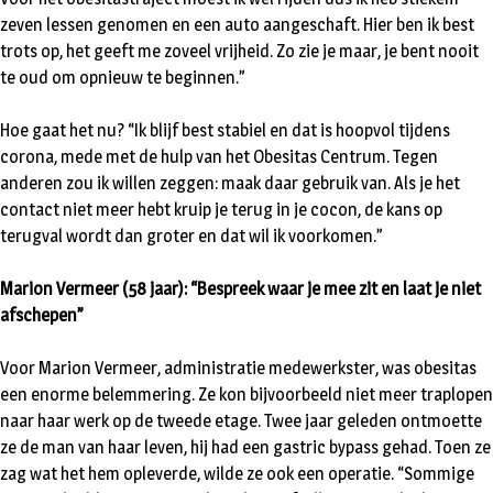
zeven lessen genomen en een auto aangeschaft. Hier ben ik best
trots op, het geeft me zoveel vrijheid. Zo zie je maar, je bent nooit
te oud om opnieuw te beginnen.” ​
Hoe gaat het nu? “Ik blijf best stabiel en dat is hoopvol tijdens
corona, mede met de hulp van het Obesitas Centrum. Tegen
anderen zou ik willen zeggen: maak daar gebruik van. Als je het
contact niet meer hebt kruip je terug in je cocon, de kans op
terugval wordt dan groter en dat wil ik voorkomen.”
Marion Vermeer (58 jaar): “Bespreek waar je mee zit en laat je niet
afschepen”
​​Voor Marion Vermeer, administratie medewerkster, was obesitas
een enorme belemmering. Ze kon bijvoorbeeld niet meer traplopen
naar haar werk op de tweede etage. Twee jaar geleden ontmoette
ze de man van haar leven, hij had een gastric bypass gehad. Toen ze
zag wat het hem opleverde, wilde ze ook een operatie. “Sommige