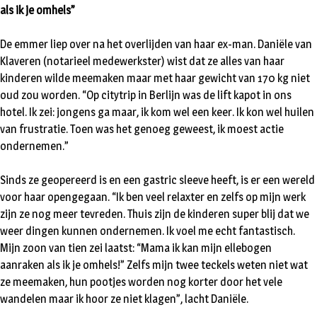
als ik je omhels”
De emmer liep over na het overlijden van haar ex-man. Daniële van
Klaveren (notarieel medewerkster) wist dat ze alles van haar
kinderen wilde meemaken maar met haar gewicht van 170 kg niet
oud zou worden. “Op citytrip in Berlijn was de lift kapot in ons
hotel. Ik zei: jongens ga maar, ik kom wel een keer. Ik kon wel huilen
van frustratie. Toen was het genoeg geweest, ik moest actie
ondernemen.”
Sinds ze geopereerd is en een gastric sleeve heeft, is er een wereld
voor haar opengegaan. “Ik ben veel relaxter en zelfs op mijn werk
zijn ze nog meer tevreden. Thuis zijn de kinderen super blij dat we
weer dingen kunnen ondernemen. Ik voel me echt fantastisch.
Mijn zoon van tien zei laatst: “Mama ik kan mijn ellebogen
aanraken als ik je omhels!” Zelfs mijn twee teckels weten niet wat
ze meemaken, hun pootjes worden nog korter door het vele
wandelen maar ik hoor ze niet klagen”, lacht Daniële.​