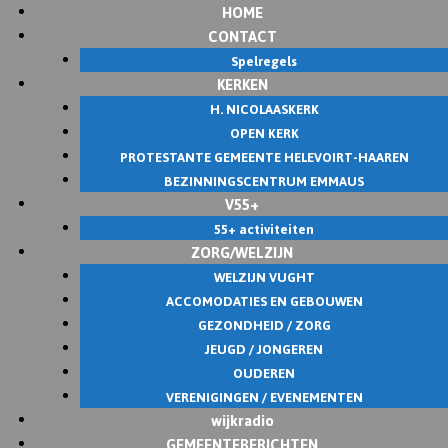
HOME
Skip
CONTACT
to
Spelregels
content
KERKEN
H. NICOLAASKERK
OPEN KERK
PROTESTANTE GEMEENTE HELEVOIRT-HAAREN
BEZINNINGSCENTRUM EMMAUS
V55+
55+ activiteiten
ZORG/WELZIJN
WELZIJN VUGHT
ACCOMODATIES EN GEBOUWEN
GEZONDHEID / ZORG
JEUGD / JONGEREN
OUDEREN
VERENIGINGEN / EVENEMENTEN
wijkradio
GEMEENTEBERICHTEN