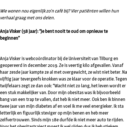
Wie wonen nou eigenlijk zo’n café bij? Vier patiënten willen hun
verhaal graag met ons delen.
Anja Visker (58 jaar): “Je bent nooit te oud om opnieuw te
beginnen”
Anja Visker is webcoördinator bij de Universiteit van Tilburg en
geopereerd in december 2019. Ze is veertig kilo afgevallen. Vanaf
haar zesde jaar kampte ze al met overgewicht, ze wist niet beter. Na
vijftig jaar tevergeefs knokken was ze klaar voor de operatie. Tegen
twijfelaars zegt ze dan ook: “Wacht niet zo lang, het leven wordt er
een stuk makkelijker van. Door mijn obesitas was ik bijvoorbeeld
bang van een trap te vallen, dat heb ik niet meer. Ook ben ik binnen
twee jaar van mijn diabetes af en voel ik me veel energieker. Ik sta
letterlijk en figuurlijk steviger op mijn benen en heb meer
zelfvertrouwen. Sinds mijn 18e durfde ik niet meer auto te rijden.
Voor het obesitastraject moest ik wel rijden dus ik heb stiekem