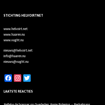
STICHTING HELVOIRTNET
www.helvoirt.net
www.haaren.nu
www.vught.nu
nieuws@helvoirt.net
info@haaren.nu
nieuws@vught.nu
Fa
In
T
ce
st
wi
LAATSTE REACTIES
b
ag
tt
oo
ra
er
Nelleke de bresser
op
Overleden: Annie Bolenius – Berkelmans