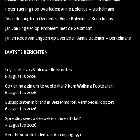
k
m
Peter Tuerlings
op
Overleden: Annie Bolenius – Berkelmans
Twan de Jongh
op
Overleden: Annie Bolenius – Berkelmans
Jan van Engelen
op
Probleem met de Geldmaat
Jan en Roos van Engelen
op
Overleden: Annie Bolenius – Berkelmans
LAATSTE BERICHTEN
Leyetocht 2026: nieuwe fietsroutes
8 augustus 2026
60+ en nog zin om te voetballen? Kom Walking Footballen!
6 augustus 2026
Buxusplanten in brand in Biezenmortel, vermoedelijk opzet
6 augustus 2026
Spreidingswet asielzoekers: hoe zit dat?
5 augustus 2026
Bericht voor de leden van Vereniging 55+