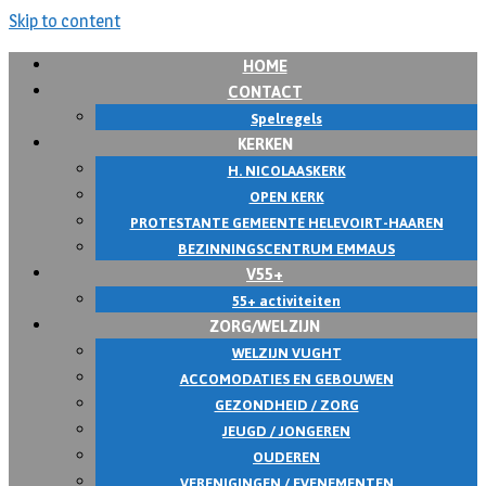
Skip to content
HOME
CONTACT
Spelregels
KERKEN
H. NICOLAASKERK
OPEN KERK
PROTESTANTE GEMEENTE HELEVOIRT-HAAREN
BEZINNINGSCENTRUM EMMAUS
V55+
55+ activiteiten
ZORG/WELZIJN
WELZIJN VUGHT
ACCOMODATIES EN GEBOUWEN
GEZONDHEID / ZORG
JEUGD / JONGEREN
OUDEREN
VERENIGINGEN / EVENEMENTEN