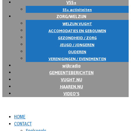
V55+
55+ activiteiten
ZORG/WELZIJN
WELZIJN VUGHT
ACCOMODATIES EN GEBOUWEN
GEZONDHEID / ZORG
JEUGD / JONGEREN
OUDEREN
VERENIGINGEN / EVENEMENTEN
wijkradio
GEMEENTEBERICHTEN
VUGHT.NU
HAAREN.NU
VIDEO’S
HOME
CONTACT
Spelregels