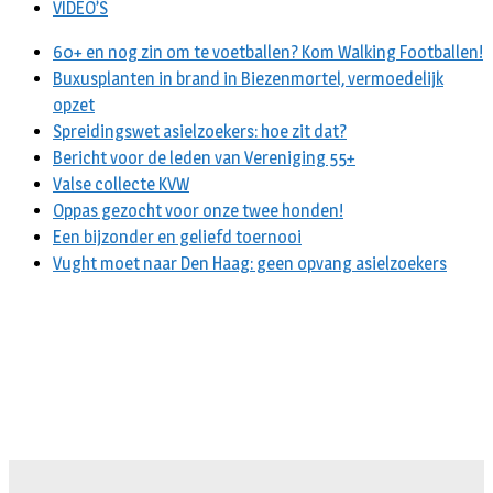
VIDEO’S
60+ en nog zin om te voetballen? Kom Walking Footballen!
Buxusplanten in brand in Biezenmortel, vermoedelijk
opzet
Spreidingswet asielzoekers: hoe zit dat?
Bericht voor de leden van Vereniging 55+
Valse collecte KVW
Oppas gezocht voor onze twee honden!
Een bijzonder en geliefd toernooi
Vught moet naar Den Haag: geen opvang asielzoekers