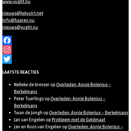
www.vught.nu
nieuws@helvoirt.net
info@haaren.nu
nieuws@vught.nu
Facebook
Instagram
Twitter
LAATSTE REACTIES
Nelleke de bresser
op
Overleden: Annie Bolenius –
Berkelmans
Peter Tuerlings
op
Overleden: Annie Bolenius –
Berkelmans
Twan de Jongh
op
Overleden: Annie Bolenius – Berkelmans
Jan van Engelen
op
Probleem met de Geldmaat
Jan en Roos van Engelen
op
Overleden: Annie Bolenius –