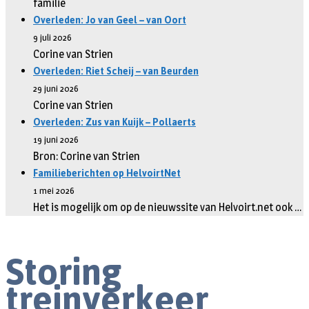
familie
Overleden: Jo van Geel – van Oort
9 juli 2026
Corine van Strien
Overleden: Riet Scheij – van Beurden
29 juni 2026
Corine van Strien
Overleden: Zus van Kuijk – Pollaerts
19 juni 2026
Bron: Corine van Strien
Familieberichten op HelvoirtNet
1 mei 2026
Het is mogelijk om op de nieuwssite van Helvoirt.net ook …
Storing
treinverkeer