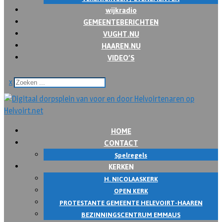
wijkradio
GEMEENTEBERICHTEN
VUGHT.NU
HAAREN.NU
VIDEO’S
x
HOME
CONTACT
Spelregels
KERKEN
H. NICOLAASKERK
OPEN KERK
PROTESTANTE GEMEENTE HELEVOIRT-HAAREN
BEZINNINGSCENTRUM EMMAUS