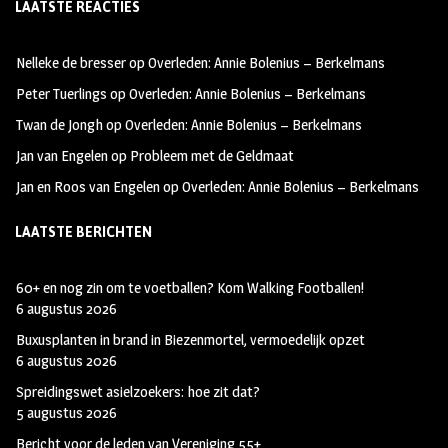
LAATSTE REACTIES
b
ag
tt
oo
ra
er
Nelleke de bresser
op
Overleden: Annie Bolenius – Berkelmans
k
m
Peter Tuerlings
op
Overleden: Annie Bolenius – Berkelmans
Twan de Jongh
op
Overleden: Annie Bolenius – Berkelmans
Jan van Engelen
op
Probleem met de Geldmaat
Jan en Roos van Engelen
op
Overleden: Annie Bolenius – Berkelmans
LAATSTE BERICHTEN
60+ en nog zin om te voetballen? Kom Walking Footballen!
6 augustus 2026
Buxusplanten in brand in Biezenmortel, vermoedelijk opzet
6 augustus 2026
Spreidingswet asielzoekers: hoe zit dat?
5 augustus 2026
Bericht voor de leden van Vereniging 55+