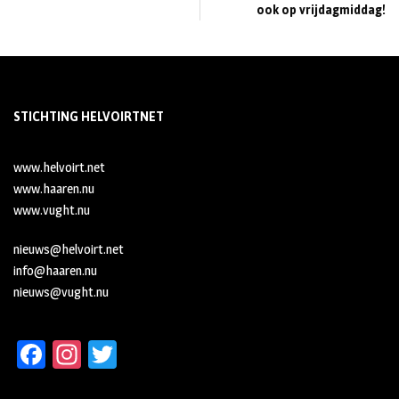
ook op vrijdagmiddag!
STICHTING HELVOIRTNET
www.helvoirt.net
www.haaren.nu
www.vught.nu
nieuws@helvoirt.net
info@haaren.nu
nieuws@vught.nu
Fa
In
T
ce
st
wi