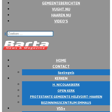
GEMEENTEBERICHTEN
VUGHT.NU
HAAREN.NU
VIDEO’S
x
HOME
CONTACT
Spelregels
KERKEN
H. NICOLAASKERK
OPEN KERK
PROTESTANTE GEMEENTE HELEVOIRT-HAAREN
BEZINNINGSCENTRUM EMMAUS
V55+