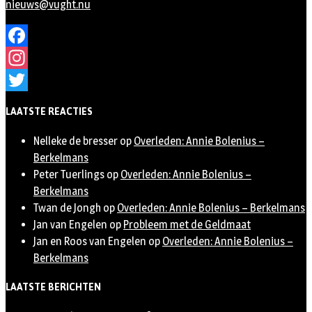
nieuws@vught.nu
Facebook
Instagram
Twitter
LAATSTE REACTIES
Nelleke de bresser
op
Overleden: Annie Bolenius –
Berkelmans
Peter Tuerlings
op
Overleden: Annie Bolenius –
Berkelmans
Twan de Jongh
op
Overleden: Annie Bolenius – Berkelmans
Jan van Engelen
op
Probleem met de Geldmaat
Jan en Roos van Engelen
op
Overleden: Annie Bolenius –
Berkelmans
LAATSTE BERICHTEN