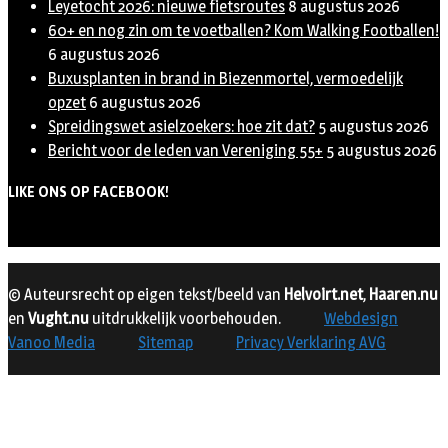
Leyetocht 2026: nieuwe fietsroutes
8 augustus 2026
60+ en nog zin om te voetballen? Kom Walking Footballen!
6 augustus 2026
Buxusplanten in brand in Biezenmortel, vermoedelijk
opzet
6 augustus 2026
Spreidingswet asielzoekers: hoe zit dat?
5 augustus 2026
Bericht voor de leden van Vereniging 55+
5 augustus 2026
LIKE ONS OP FACEBOOK!
© Auteursrecht op eigen tekst/beeld van
Helvoirt.net
,
Haaren.nu
en
Vught.nu
uitdrukkelijk voorbehouden.
Webdesign
Vanoo Media
Sitemap
Privacy Verklaring AVG