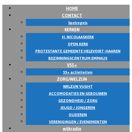
HOME
Skip
CONTACT
to
Spelregels
content
KERKEN
H. NICOLAASKERK
OPEN KERK
PROTESTANTE GEMEENTE HELEVOIRT-HAAREN
BEZINNINGSCENTRUM EMMAUS
V55+
55+ activiteiten
ZORG/WELZIJN
WELZIJN VUGHT
ACCOMODATIES EN GEBOUWEN
GEZONDHEID / ZORG
JEUGD / JONGEREN
OUDEREN
VERENIGINGEN / EVENEMENTEN
wijkradio