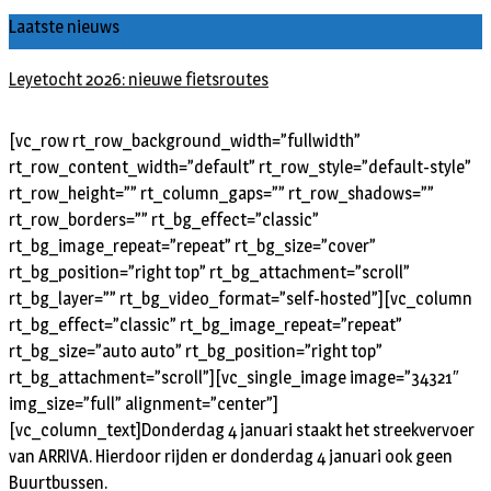
Laatste nieuws
Leyetocht 2026: nieuwe fietsroutes
[vc_row rt_row_background_width=”fullwidth”
rt_row_content_width=”default” rt_row_style=”default-style”
rt_row_height=”” rt_column_gaps=”” rt_row_shadows=””
rt_row_borders=”” rt_bg_effect=”classic”
rt_bg_image_repeat=”repeat” rt_bg_size=”cover”
rt_bg_position=”right top” rt_bg_attachment=”scroll”
rt_bg_layer=”” rt_bg_video_format=”self-hosted”][vc_column
rt_bg_effect=”classic” rt_bg_image_repeat=”repeat”
rt_bg_size=”auto auto” rt_bg_position=”right top”
rt_bg_attachment=”scroll”][vc_single_image image=”34321″
img_size=”full” alignment=”center”]
[vc_column_text]
Donderdag 4 januari staakt het streekvervoer
van ARRIVA. Hierdoor rijden er donderdag 4 januari ook geen
Buurtbussen.