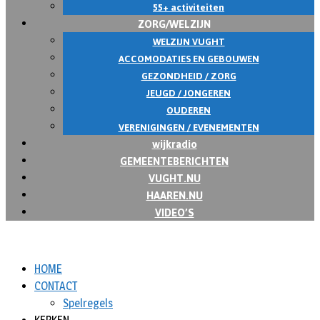
55+ activiteiten
ZORG/WELZIJN
WELZIJN VUGHT
ACCOMODATIES EN GEBOUWEN
GEZONDHEID / ZORG
JEUGD / JONGEREN
OUDEREN
VERENIGINGEN / EVENEMENTEN
wijkradio
GEMEENTEBERICHTEN
VUGHT.NU
HAAREN.NU
VIDEO’S
HOME
CONTACT
Spelregels