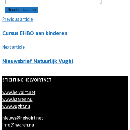
Previous article
Cursus EHBO aan kinderen
Next article
Nieuwsbrief Natuurlijk Vught
STICHTING HELVOIRTNET
www.helvoirt.net
www.haaren.nu
www.vught.nu
nieuws@helvoirt.net
info@haaren.nu