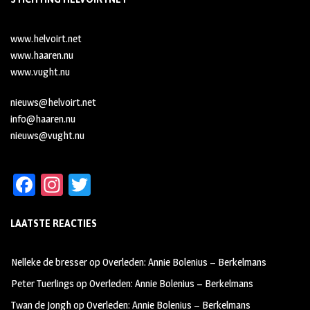
www.helvoirt.net
www.haaren.nu
www.vught.nu
nieuws@helvoirt.net
info@haaren.nu
nieuws@vught.nu
Fa
In
T
ce
st
wi
LAATSTE REACTIES
b
ag
tt
oo
ra
er
Nelleke de bresser
op
Overleden: Annie Bolenius – Berkelmans
k
m
Peter Tuerlings
op
Overleden: Annie Bolenius – Berkelmans
Twan de Jongh
op
Overleden: Annie Bolenius – Berkelmans