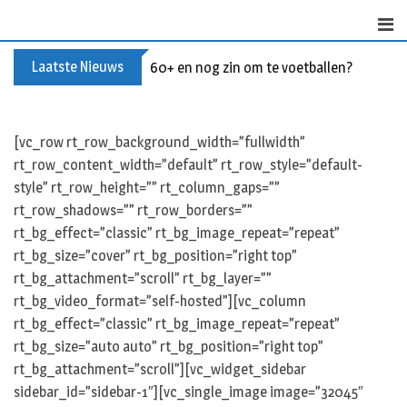
S
k
i
Laatste Nieuws
60+ en nog zin om te voetballen? Kom Wal
p
t
o
c
[vc_row rt_row_background_width=”fullwidth”
o
rt_row_content_width=”default” rt_row_style=”default-
n
style” rt_row_height=”” rt_column_gaps=””
t
rt_row_shadows=”” rt_row_borders=””
e
rt_bg_effect=”classic” rt_bg_image_repeat=”repeat”
n
rt_bg_size=”cover” rt_bg_position=”right top”
t
rt_bg_attachment=”scroll” rt_bg_layer=””
rt_bg_video_format=”self-hosted”][vc_column
rt_bg_effect=”classic” rt_bg_image_repeat=”repeat”
rt_bg_size=”auto auto” rt_bg_position=”right top”
rt_bg_attachment=”scroll”][vc_widget_sidebar
sidebar_id=”sidebar-1″][vc_single_image image=”32045″