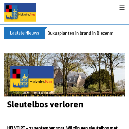
Laatste Nieuws
Buxusplanten in brand in Biezenmortel, v
Sleutelbos verloren
HELVOIRT – 21 september 2021. Wij zijn een sleutelbos met