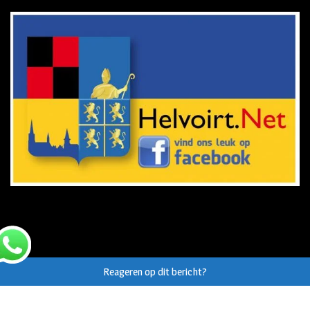
Reageren op dit bericht?
© Auteursrecht op eigen tekst/beeld van
Helvoirt.net
,
Haaren.nu
en
Vught.nu
uitdrukkelijk voorbehouden.
Webdesign Vanoo Media