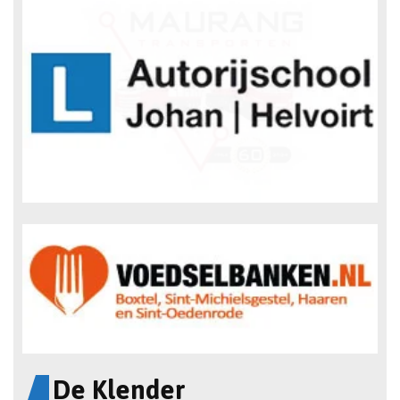
De Klender