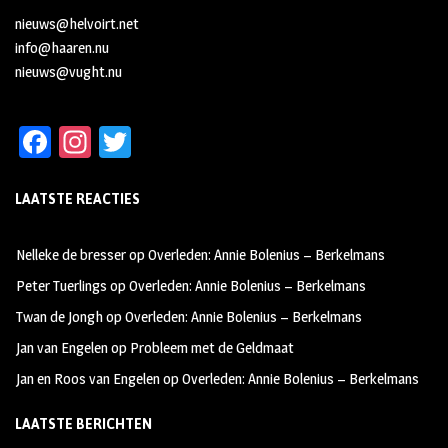
nieuws@helvoirt.net
info@haaren.nu
nieuws@vught.nu
Fa
In
T
ce
st
wi
LAATSTE REACTIES
b
ag
tt
oo
ra
er
Nelleke de bresser
op
Overleden: Annie Bolenius – Berkelmans
k
m
Peter Tuerlings
op
Overleden: Annie Bolenius – Berkelmans
Twan de Jongh
op
Overleden: Annie Bolenius – Berkelmans
Jan van Engelen
op
Probleem met de Geldmaat
Jan en Roos van Engelen
op
Overleden: Annie Bolenius – Berkelmans
LAATSTE BERICHTEN