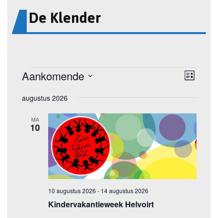
De Klender