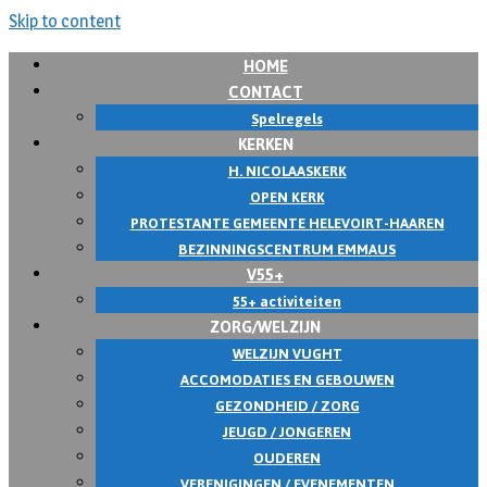
Skip to content
HOME
CONTACT
Spelregels
KERKEN
H. NICOLAASKERK
OPEN KERK
PROTESTANTE GEMEENTE HELEVOIRT-HAAREN
BEZINNINGSCENTRUM EMMAUS
V55+
55+ activiteiten
ZORG/WELZIJN
WELZIJN VUGHT
ACCOMODATIES EN GEBOUWEN
GEZONDHEID / ZORG
JEUGD / JONGEREN
OUDEREN
VERENIGINGEN / EVENEMENTEN