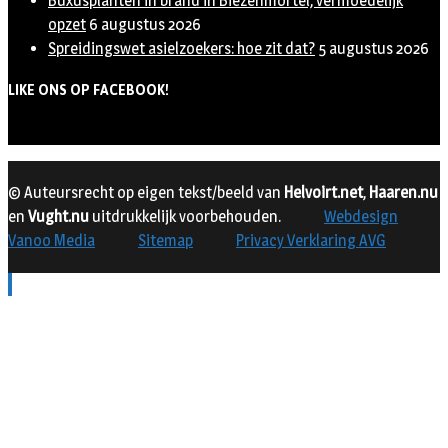
Buxusplanten in brand in Biezenmortel, vermoedelijk
opzet
6 augustus 2026
Spreidingswet asielzoekers: hoe zit dat?
5 augustus 2026
LIKE ONS OP FACEBOOK!
© Auteursrecht op eigen tekst/beeld van
Helvoirt.net
,
Haaren.nu
en
Vught.nu
uitdrukkelijk voorbehouden.
Webdesign
Vanoo Media
Sitemap
Privacy Verklaring AVG