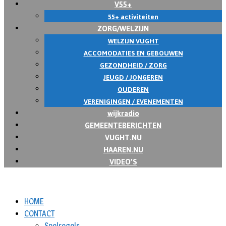
V55+
55+ activiteiten
ZORG/WELZIJN
WELZIJN VUGHT
ACCOMODATIES EN GEBOUWEN
GEZONDHEID / ZORG
JEUGD / JONGEREN
OUDEREN
VERENIGINGEN / EVENEMENTEN
wijkradio
GEMEENTEBERICHTEN
VUGHT.NU
HAAREN.NU
VIDEO’S
HOME
CONTACT
Spelregels