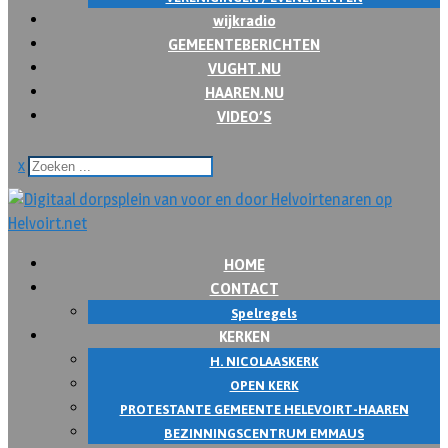
wijkradio
GEMEENTEBERICHTEN
VUGHT.NU
HAAREN.NU
VIDEO’S
x
HOME
CONTACT
Spelregels
KERKEN
H. NICOLAASKERK
OPEN KERK
PROTESTANTE GEMEENTE HELEVOIRT-HAAREN
BEZINNINGSCENTRUM EMMAUS