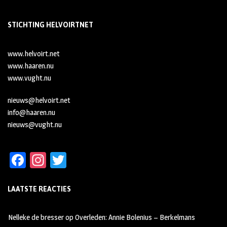
STICHTING HELVOIRTNET
www.helvoirt.net
www.haaren.nu
www.vught.nu
nieuws@helvoirt.net
info@haaren.nu
nieuws@vught.nu
Fa
In
T
ce
st
wi
LAATSTE REACTIES
b
ag
tt
oo
ra
er
Nelleke de bresser
op
Overleden: Annie Bolenius – Berkelmans
k
m