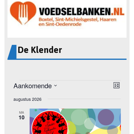
De Klender