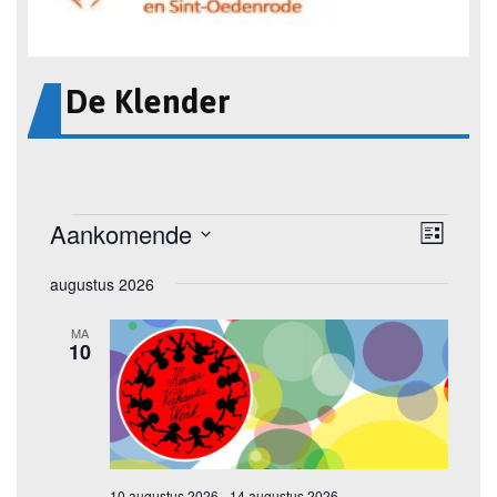
De Klender