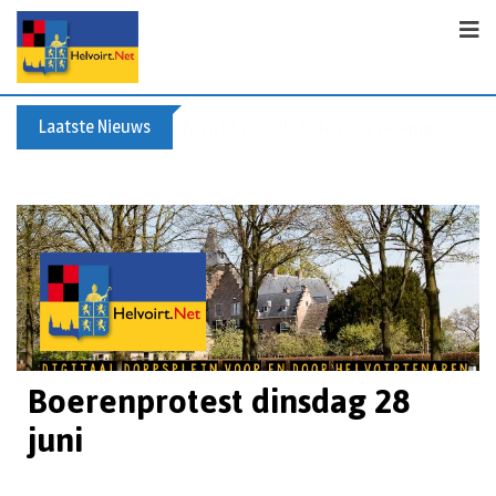
Laatste Nieuws
Bericht voor de leden van Vereniging 55+
Boerenprotest dinsdag 28
juni