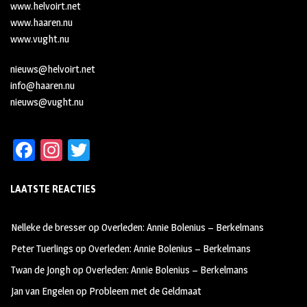
www.helvoirt.net
www.haaren.nu
www.vught.nu
nieuws@helvoirt.net
info@haaren.nu
nieuws@vught.nu
Fa
In
T
ce
st
wi
LAATSTE REACTIES
b
ag
tt
oo
ra
er
Nelleke de bresser
op
Overleden: Annie Bolenius – Berkelmans
k
m
Peter Tuerlings
op
Overleden: Annie Bolenius – Berkelmans
Twan de Jongh
op
Overleden: Annie Bolenius – Berkelmans
Jan van Engelen
op
Probleem met de Geldmaat