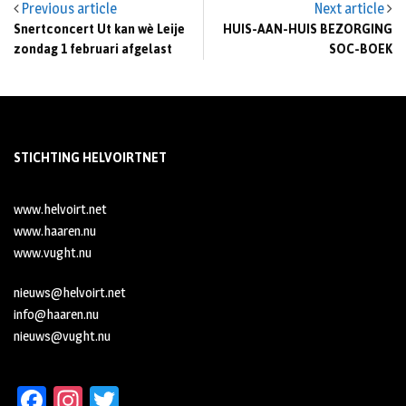
Previous article
Next article
Snertconcert Ut kan wè Leije
HUIS-AAN-HUIS BEZORGING
zondag 1 februari afgelast
SOC-BOEK
STICHTING HELVOIRTNET
www.helvoirt.net
www.haaren.nu
www.vught.nu
nieuws@helvoirt.net
info@haaren.nu
nieuws@vught.nu
Fa
In
T