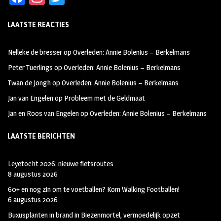
ce
st
wi
LAATSTE REACTIES
b
ag
tt
oo
ra
er
Nelleke de bresser
op
Overleden: Annie Bolenius – Berkelmans
k
m
Peter Tuerlings
op
Overleden: Annie Bolenius – Berkelmans
Twan de Jongh
op
Overleden: Annie Bolenius – Berkelmans
Jan van Engelen
op
Probleem met de Geldmaat
Jan en Roos van Engelen
op
Overleden: Annie Bolenius – Berkelmans
LAATSTE BERICHTEN
Leyetocht 2026: nieuwe fietsroutes
8 augustus 2026
60+ en nog zin om te voetballen? Kom Walking Footballen!
6 augustus 2026
Buxusplanten in brand in Biezenmortel, vermoedelijk opzet